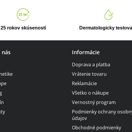
a
v
a
c
n
i
i
e
25 rokov skúseností
Dermatologicky testov
e
p
r
o nás
Informácie
v
k
Doprava a platba
y
metike
Vrátenie tovaru
v
upe
Reklamácie
ý
g
Všetko o nákupe
p
i
ín
Vernostný program
s
ty
Podmienky ochrany osobn
u
údajov
Obchodné podmienky