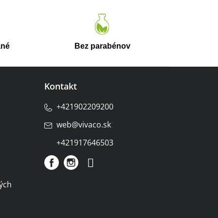
ané
Bez parabénov
Kontakt
+421902209200
web
@
vivaco.sk
+421917646503
ých