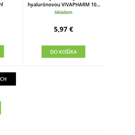
ml
hyalurónovou VIVAPHARM 100
ml
Skladom
5,97 €
DO KOŠÍKA
ÍCH