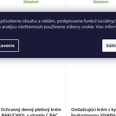
ml
ml
Skladom
Skladom
5,93 €
11,80 €
spôsobenie obsahu a reklám, poskytovanie funkcií sociálny
a analýzu návštevnosti používame súbory cookie. Viac infor
DO KOŠÍKA
DO KOŠÍKA
tavenie
Súhl
Ochranný denný pleťový krém
Omladzujúci krém s ky
BAKUCHIOL + vitamín C BACK
hyalurónovou VIVAP