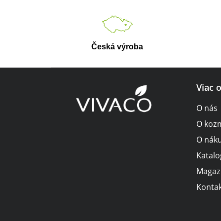
Česká výroba
Z
Viac 
á
O nás
p
O koz
ä
O nák
t
Katalo
i
Magaz
Kontak
e