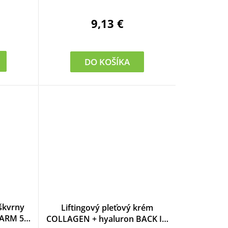
o
d
9,13 €
u
k
DO KOŠÍKA
t
o
v
škvrny
Liftingový pleťový krém
ARM 50
COLLAGEN + hyaluron BACK IN