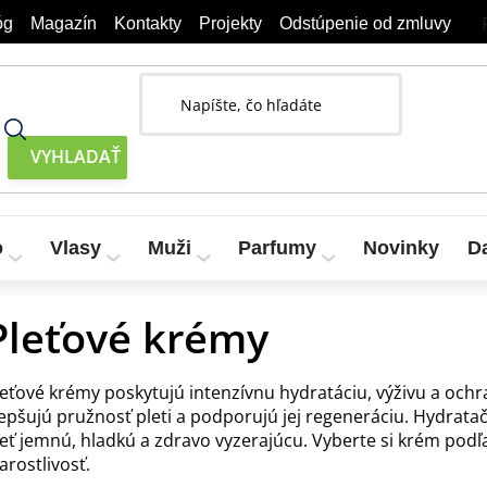
óg
Magazín
Kontakty
Projekty
Odstúpenie od zmluvy
o
Vlasy
Muži
Parfumy
Novinky
D
Pleťové krémy
leťové krémy poskytujú intenzívnu hydratáciu, výživu a och
lepšujú pružnosť pleti a podporujú jej regeneráciu. Hydrata
leť jemnú, hladkú a zdravo vyzerajúcu. Vyberte si krém podľa
arostlivosť.