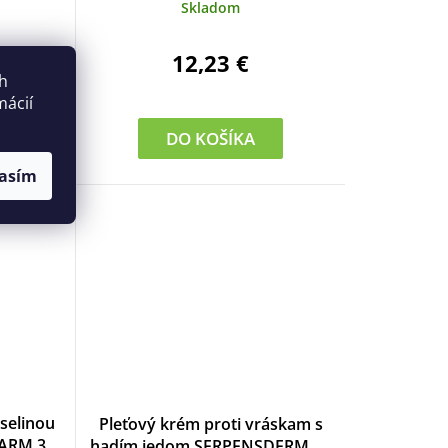
TIME 50 ml
Skladom
12,23 €
ch
mácií
DO KOŠÍKA
asím
selinou
Pleťový krém proti vráskam s
HARM 30
hadím jedom SERPENSDERM 50