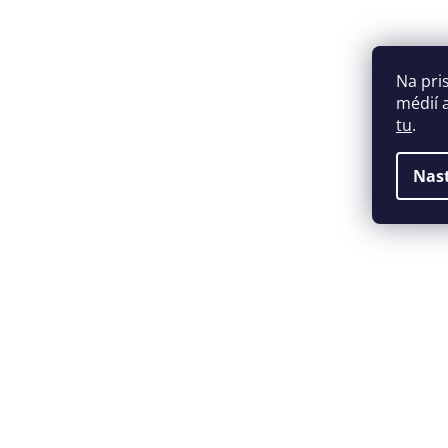
Na pri
médií 
tu
.
Nas