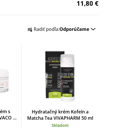
11,80 €
R
Radiť podľa:
Odporúčame
a
d
e
n
i
e
p
rém s
Hydratačný krém Kofeín a
r
VACO 50
Matcha Tea VIVAPHARM 50 ml
Skladom