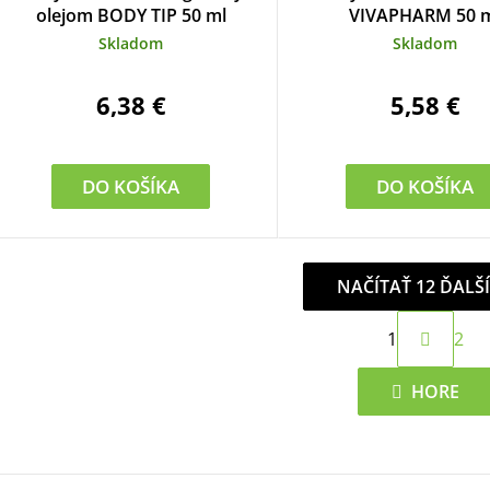
olejom BODY TIP 50 ml
VIVAPHARM 50 
Skladom
Skladom
6,38 €
5,58 €
DO KOŠÍKA
DO KOŠÍKA
NAČÍTAŤ 12 ĎALŠ
S
1
2
t
O
r
v
HORE
á
l
n
á
k
d
o