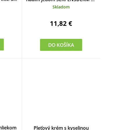
ml
Skladom
11,82 €
DO KOŠÍKA
mliekom
Pleťový krém s kyselinou