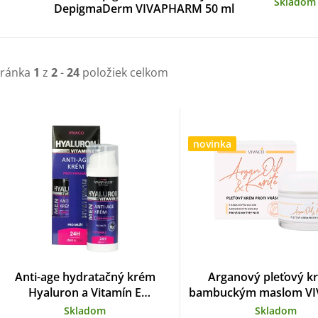
Skladom
DepigmaDerm VIVAPHARM 50 ml
tránka
1
z
2
-
24
položiek celkom
V
ý
novinka
p
s
p
Anti-age hydratačný krém
Arganový pleťový k
Hyaluron a Vitamín E
bambuckým maslom VI
VIVAPHARM 50 ml
ml
Skladom
Skladom