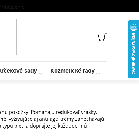
Prihlásenie
NÁKUPNÝ
KOŠÍK
arčekové sady
Kozmetické rady
Vzorky a te
ranu pokožky. Pomáhajú redukovať vrásky,
čné, vyživujúce aj anti-age krémy zanechávajú
 typu pleti a doprajte jej každodennú