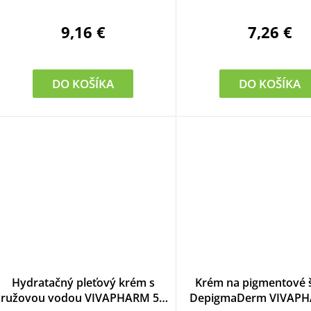
o
d
9,16 €
7,26 €
u
k
DO KOŠÍKA
DO KOŠÍKA
o
v
Hydratačný pleťový krém s
Krém na pigmentové 
ružovou vodou VIVAPHARM 50
DepigmaDerm VIVAPH