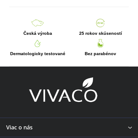
Česká výroba
25 rokov skúseností
Dermatologicky testované
Bez parabénov
Z
á
p
ä
t
i
e
Viac o nás