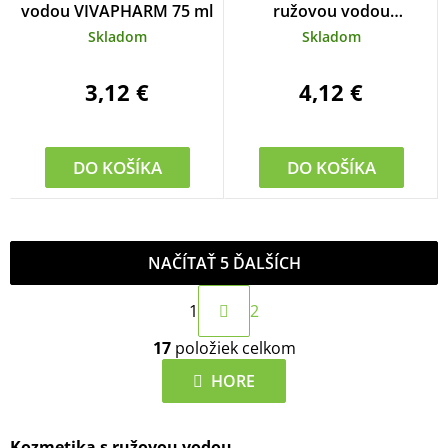
vodou VIVAPHARM 75 ml
ružovou vodou
VIVAPHARM 200 ml
Skladom
Skladom
3,12 €
4,12 €
DO KOŠÍKA
DO KOŠÍKA
NAČÍTAŤ 5 ĎALŠÍCH
S
1
2
t
O
r
17
položiek celkom
v
á
l
HORE
n
á
k
d
o
Kozmetika s ružovou vodou