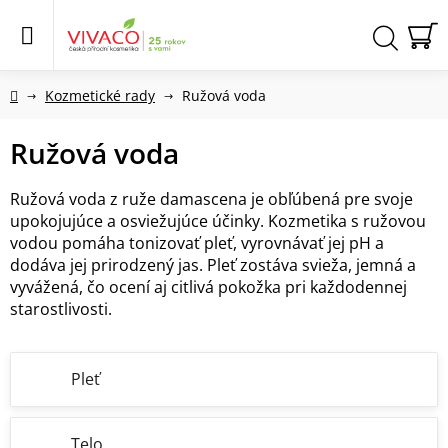
Prejsť
na
obsah
N
Hľadať
KO
Domov
Kozmetické rady
Ružová voda
Ružová voda
Ružová voda z ruže damascena je obľúbená pre svoje
upokojujúce a osviežujúce účinky. Kozmetika s ružovou
vodou pomáha tonizovať pleť, vyrovnávať jej pH a
dodáva jej prirodzený jas. Pleť zostáva svieža, jemná a
vyvážená, čo ocení aj citlivá pokožka pri každodennej
starostlivosti.
Pleť
Telo