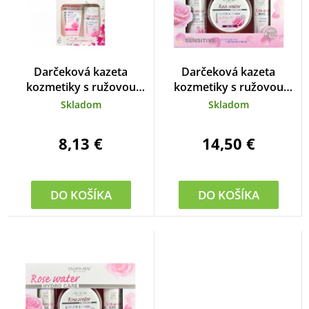
u
i
k
e
t
p
o
r
Darčeková kazeta
Darčeková kazeta
v
o
kozmetiky s ružovou
kozmetiky s ružovou
vodou
vodou
d
Skladom
Skladom
u
8,13 €
14,50 €
k
t
o
DO KOŠÍKA
DO KOŠÍKA
v