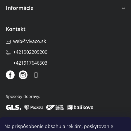
Informácie
Kontakt
web
@
vivaco.sk
+421902209200
+421917646503
Spôsoby dopravy:
Spôsoby platby:
Na prispôsobenie obsahu a reklám, poskytovanie