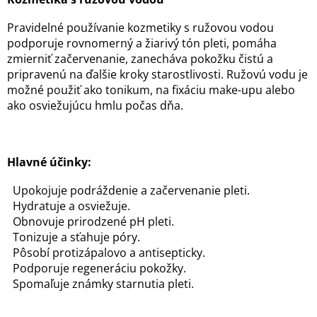
a
v
c
a
Pravidelné používanie kozmetiky s ružovou vodou
i
podporuje rovnomerný a žiarivý tón pleti, pomáha
n
e
zmierniť začervenanie, zanecháva pokožku čistú a
i
p
pripravenú na ďalšie kroky starostlivosti. Ružovú vodu je
e
r
možné použiť ako tonikum, na fixáciu make-upu alebo
v
ako osviežujúcu hmlu počas dňa.
k
y
v
Hlavné účinky:
ý
p
Upokojuje podráždenie a začervenanie pleti.
i
Hydratuje a osviežuje.
Obnovuje prirodzené pH pleti.
s
Tonizuje a sťahuje póry.
u
Pôsobí protizápalovo a antisepticky.
Podporuje regeneráciu pokožky.
Spomaľuje známky starnutia pleti.