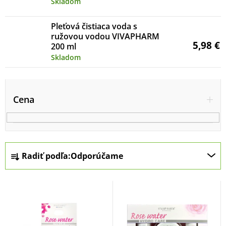
Skladom
Pleťová čistiaca voda s
ružovou vodou VIVAPHARM
5,98 €
200 ml
Skladom
V
ý
Cena
p
i
s
R
Radiť podľa:
Odporúčame
p
a
r
d
o
e
d
n