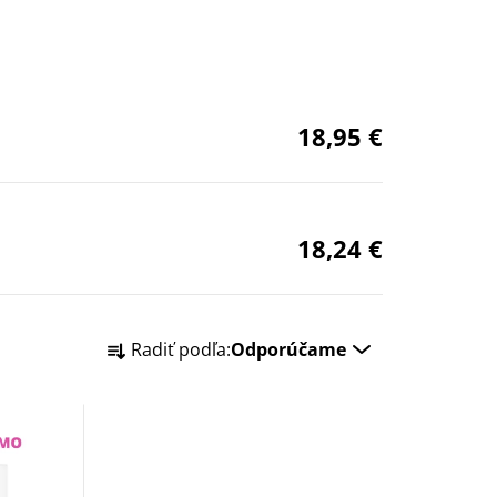
18,95 €
18,24 €
R
Radiť podľa:
Odporúčame
a
d
e