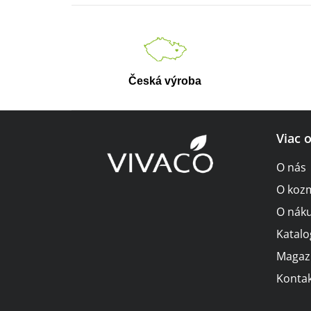
Česká výroba
Z
Viac 
á
O nás
p
O koz
ä
O nák
t
Katalo
i
Magaz
Kontak
e