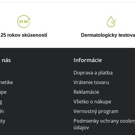
v
l
á
d
a
25 rokov skúseností
Dermatologicky testov
c
i
e
o nás
Informácie
p
r
Doprava a platba
v
metike
Vrátenie tovaru
k
upe
Reklamácie
y
g
Všetko o nákupe
v
ín
Vernostný program
ý
ty
Podmienky ochrany osobn
p
údajov
i