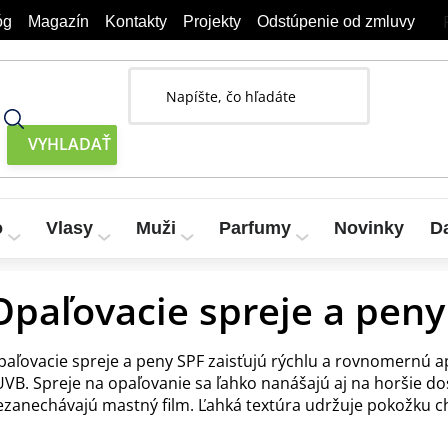
óg
Magazín
Kontakty
Projekty
Odstúpenie od zmluvy
o
Vlasy
Muži
Parfumy
Novinky
D
Opaľovacie spreje a peny
paľovacie spreje a peny SPF zaisťujú rýchlu a rovnomernú 
 UVB. Spreje na opaľovanie sa ľahko nanášajú aj na horšie do
ezanechávajú mastný film. Ľahká textúra udržuje pokožku c