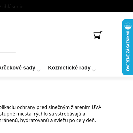
Prihlásenie
NÁKUPNÝ
KOŠÍK
arčekové sady
Kozmetické rady
Vzorky a te
aplikáciu ochrany pred slnečným žiarením UVA
stupné miesta, rýchlo sa vstrebávajú a
hránenú, hydratovanú a sviežu po celý deň.