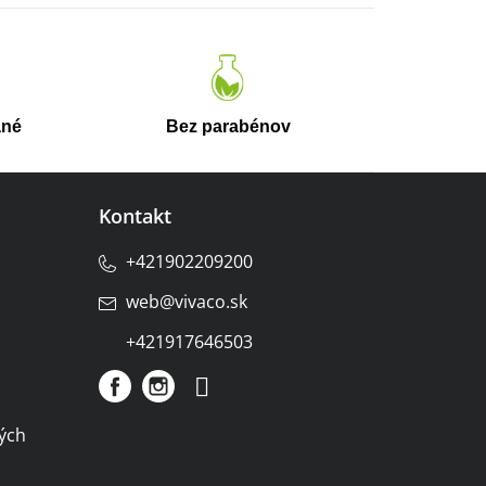
v
ané
Bez parabénov
Kontakt
+421902209200
web
@
vivaco.sk
+421917646503
ých