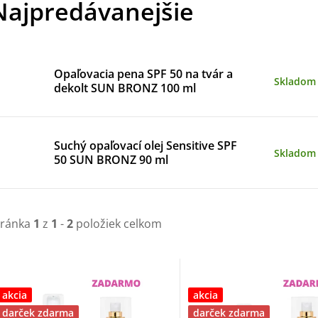
Najpredávanejšie
Opaľovacia pena SPF 50 na tvár a
Skladom
dekolt SUN BRONZ 100 ml
Suchý opaľovací olej Sensitive SPF
Skladom
50 SUN BRONZ 90 ml
tránka
1
z
1
-
2
položiek celkom
V
ý
akcia
akcia
darček zdarma
darček zdarma