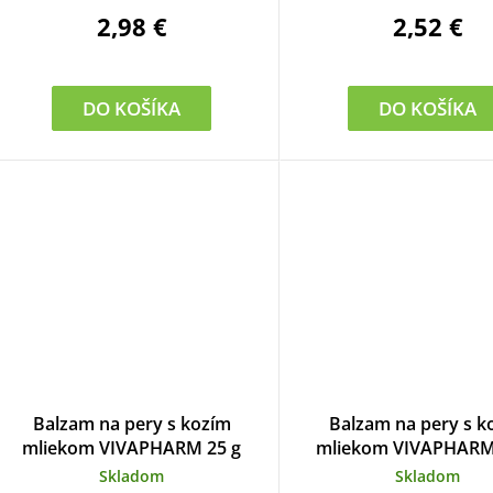
d
2,98 €
2,52 €
u
k
DO KOŠÍKA
DO KOŠÍKA
o
v
Balzam na pery s kozím
Balzam na pery s k
mliekom VIVAPHARM 25 g
mliekom VIVAPHARM 
Skladom
Skladom