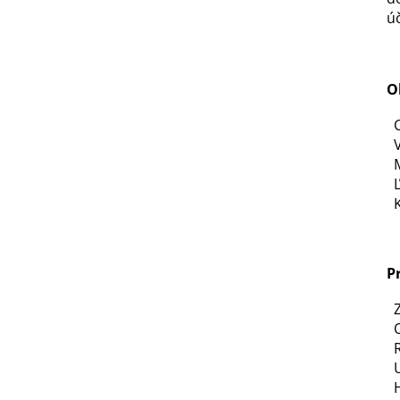
úč
O
V
P
R