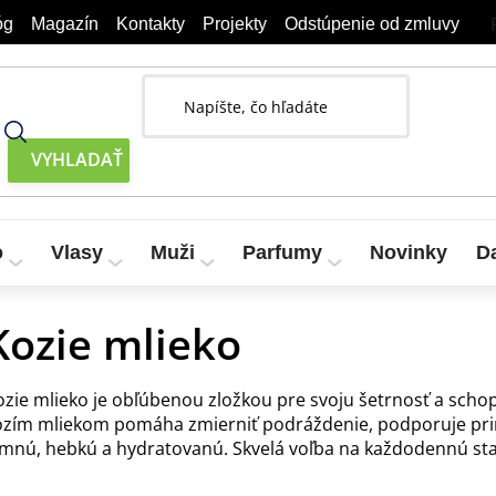
óg
Magazín
Kontakty
Projekty
Odstúpenie od zmluvy
o
Vlasy
Muži
Parfumy
Novinky
D
Kozie mlieko
ozie mlieko je obľúbenou zložkou pre svoju šetrnosť a schop
ozím mliekom pomáha zmierniť podráždenie, podporuje pr
emnú, hebkú a hydratovanú. Skvelá voľba na každodennú staros