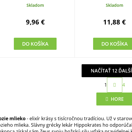
Skladom
Skladom
9,96 €
11,88 €
DO KOŠÍKA
DO KOŠÍKA
NAČÍTAŤ 12 ĎALŠ
S
1
4
t
O
r
v
HORE
á
l
n
á
k
ozie mlieko
- elixír krásy s tisícročnou tradíciou. Už v staro
d
o
ozieho mlieka. Slávny grécky lekár Hippokrates ho odporúča
a
v
okonca získal sám Zeus svoju božskú silu vďaka pravidelnej