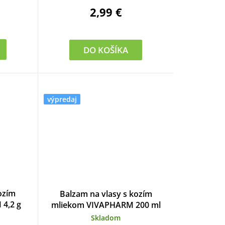
d
2,99 €
u
k
DO KOŠÍKA
t
o
výpredaj
v
ozím
Balzam na vlasy s kozím
4,2 g
mliekom VIVAPHARM 200 ml
Skladom