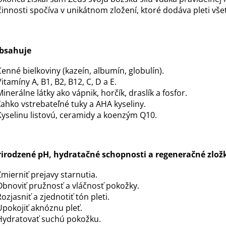
a
c
innosti spočíva v unikátnom zložení, ktoré dodáva pleti všetk
n
i
i
e
e
p
bsahuje
r
Cenné bielkoviny (kazeín, albumín, globulín).
v
itamíny A, B1, B2, B12, C, D a E.
k
Minerálne látky ako vápnik, horčík, draslík a fosfor.
Ľahko vstrebateľné tuky a AHA kyseliny.
y
Kyselinu listovú, ceramidy a koenzým Q10.
v
ý
p
rirodzené pH, hydratačné schopnosti a regeneračné zlo
i
Zmierniť prejavy starnutia.
s
Obnoviť pružnosť a vláčnosť pokožky.
u
ozjasniť a zjednotiť tón pleti.
Upokojiť aknóznu pleť.
Hydratovať suchú pokožku.