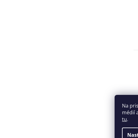
Na pri
médií 
tu
.
Nas