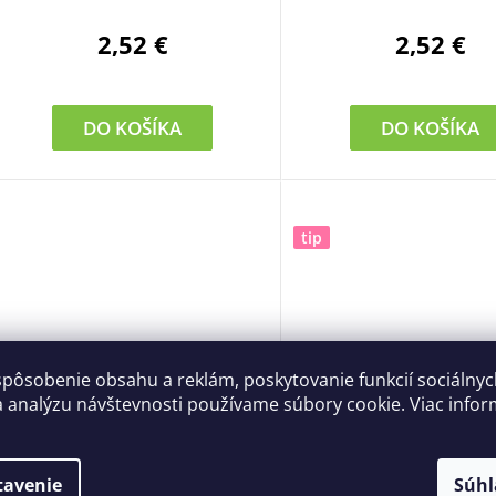
2,52 €
2,52 €
DO KOŠÍKA
DO KOŠÍKA
tip
spôsobenie obsahu a reklám, poskytovanie funkcií sociálny
a analýzu návštevnosti používame súbory cookie. Viac infor
Balzam na vlasy s kozím
Čistiaca pleťová voda 
mliekom VIVAPHARM 400 ml
mliekom VIVAPHARM 
tavenie
Súhl