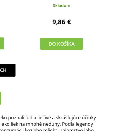
Skladom
9,86 €
DO KOŠÍKA
ÍCH
veku poznali ľudia liečivé a skrášľujúce účinky
l ako liek na mnohé neduhy. Podľa legendy
 konzumácii kozieho mlieka. Tajomstvo jeho