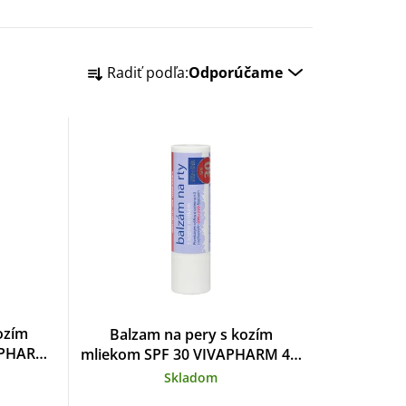
R
Radiť podľa:
Odporúčame
a
d
e
n
i
e
p
ozím
Balzam na pery s kozím
r
VAPHARM
mliekom SPF 30 VIVAPHARM 4,2
g
Skladom
o