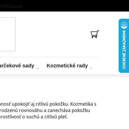
Prihlásenie
NÁKUPNÝ
KOŠÍK
arčekové sady
Kozmetické rady
Vzorky a te
nosť upokojiť aj citlivú pokožku. Kozmetika s
irodzenú rovnováhu a zanecháva pokožku
tlivosť o suchú a citlivú pleť.