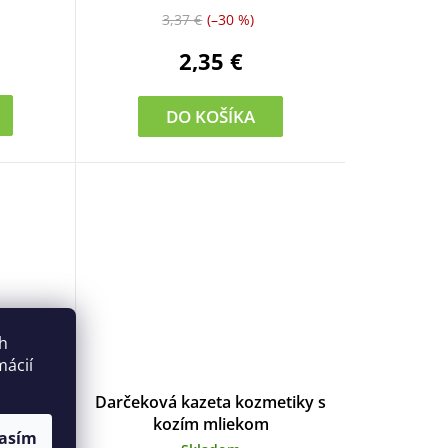
3,37 €
(–30 %)
2,35 €
DO KOŠÍKA
ch
mácií
s kozím
Darčeková kazeta kozmetiky s
200 ml
kozím mliekom
asím