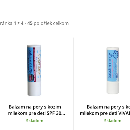
tránka
1
z
4
-
45
položiek celkom
V
ý
p
s
p
Balzam na pery s kozím
Balzam na pery s k
mliekom pre deti SPF 30
mliekom pre deti VI
VIVAPHARM 4,2 g
4,2 g
o
Skladom
Skladom