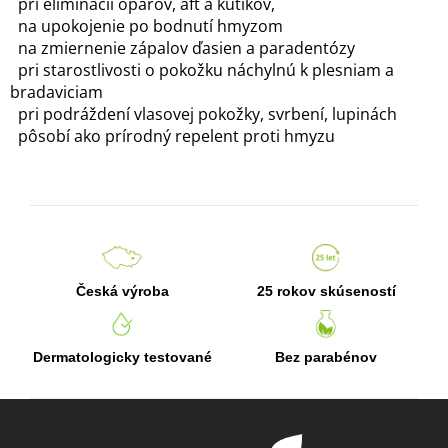
pri eliminácii oparov, áft a kútikov,
s
na upokojenie po bodnutí hmyzom
u
na zmiernenie zápalov ďasien a paradentózy
pri starostlivosti o pokožku náchylnú k plesniam a
bradaviciam
pri podráždení vlasovej pokožky, svrbení, lupinách
pôsobí ako prírodný repelent proti hmyzu
Česká výroba
25 rokov skúseností
Dermatologicky testované
Bez parabénov
Z
á