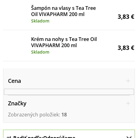
Šampón na vlasy s Tea Tree
Oil VIVAPHARM 200 ml
3,83 €
Skladom
Krém na nohy s Tea Tree Oil
VIVAPHARM 200 ml
3,83 €
Skladom
V
ý
Cena
p
i
Značky
s
Zobrazených položiek:
18
p
r
R
Radiť podľa:
Odporúčame