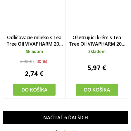
Odličovacie mlieko s Tea
Ošetrujúci krém s Tea
Tree Oil VIVAPHARM 200
Tree Oil VIVAPHARM 200
ml
ml
Skladom
Skladom
3,92 €
(–30 %)
5,97 €
2,74 €
DO KOŠÍKA
DO KOŠÍKA
NAČÍTAŤ 6 ĎALŠÍCH
S