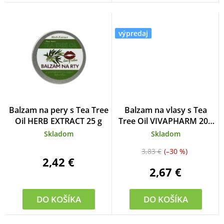
v
výpredaj
Balzam na pery s Tea Tree
Balzam na vlasy s Tea
Oil HERB EXTRACT 25 g
Tree Oil VIVAPHARM 200
ml
Skladom
Skladom
3,83 €
(–30 %)
2,42 €
2,67 €
DO KOŠÍKA
DO KOŠÍKA