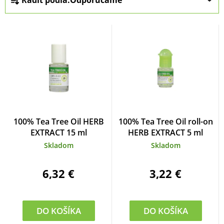
o
a
d
d
u
e
k
n
t
i
o
e
v
p
r
100% Tea Tree Oil HERB
100% Tea Tree Oil roll-on
o
EXTRACT 15 ml
HERB EXTRACT 5 ml
d
Skladom
Skladom
u
6,32 €
3,22 €
k
t
o
DO KOŠÍKA
DO KOŠÍKA