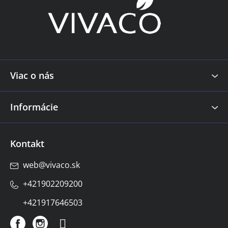
p
ä
t
i
e
Viac o nás
Informácie
Kontakt
web
@
vivaco.sk
+421902209200
+421917646503