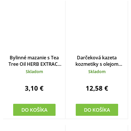
Bylinné mazanie s Tea
Darčeková kazeta
Tree Oil HERB EXTRACT
kozmetiky s olejom
100 ml
čajovníka austrálskeho
Skladom
Skladom
3,10 €
12,58 €
DO KOŠÍKA
DO KOŠÍKA