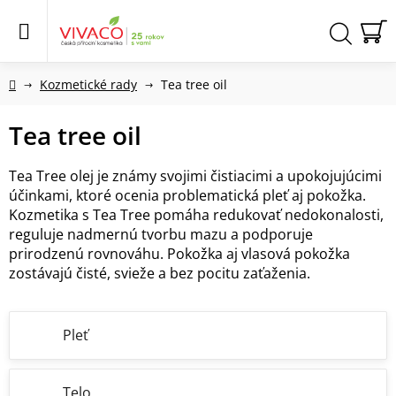
Prejsť
na
obsah
N
Hľadať
KO
Domov
Kozmetické rady
Tea tree oil
Tea tree oil
Tea Tree olej je známy svojimi čistiacimi a upokojujúcimi
účinkami, ktoré ocenia problematická pleť aj pokožka.
Kozmetika s Tea Tree pomáha redukovať nedokonalosti,
reguluje nadmernú tvorbu mazu a podporuje
prirodzenú rovnováhu. Pokožka aj vlasová pokožka
zostávajú čisté, svieže a bez pocitu zaťaženia.
Pleť
Telo