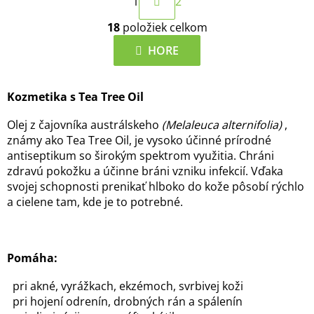
1
2
t
O
r
18
položiek celkom
v
á
l
HORE
n
á
k
d
o
Kozmetika s Tea Tree Oil
a
v
c
a
Olej z čajovníka austrálskeho
(
Melaleuca alternifolia)
,
i
známy ako Tea Tree Oil, je vysoko účinné prírodné
n
e
antiseptikum so širokým spektrom využitia. Chráni
i
p
zdravú pokožku a účinne bráni vzniku infekcií. Vďaka
e
r
svojej schopnosti prenikať hlboko do kože pôsobí rýchlo
v
a cielene tam, kde je to potrebné.
k
y
v
Pomáha:
ý
p
pri akné, vyrážkach, ekzémoch, svrbivej koži
i
pri hojení odrenín, drobných rán a spálenín