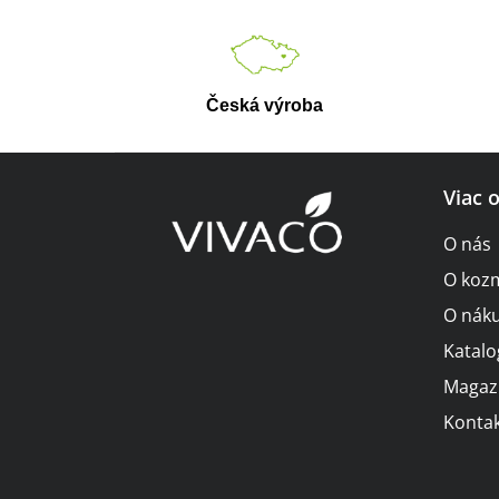
Česká výroba
Z
Viac 
á
O nás
p
O koz
ä
O nák
t
Katalo
i
Magaz
Kontak
e