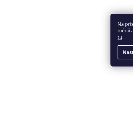
Na pri
médií 
tu
.
Nas