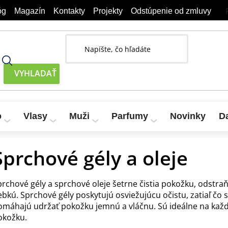
óg
Magazín
Kontakty
Projekty
Odstúpenie od zmluvy
o
Vlasy
Muži
Parfumy
Novinky
D
Sprchové gély a oleje
prchové gély a sprchové oleje šetrne čistia pokožku, odstraň
ebkú. Sprchové gély poskytujú osviežujúcu očistu, zatiaľ čo
omáhajú udržať pokožku jemnú a vláčnu. Sú ideálne na každo
okožku.