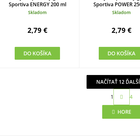
Sportiva ENERGY 200 ml
Sportiva POWER 25
Skladom
Skladom
2,79 €
2,79 €
DO KOŠÍKA
DO KOŠÍKA
NAČÍTAŤ 12 ĎALŠ
S
1
4
t
O
r
v
HORE
á
l
n
á
k
d
o