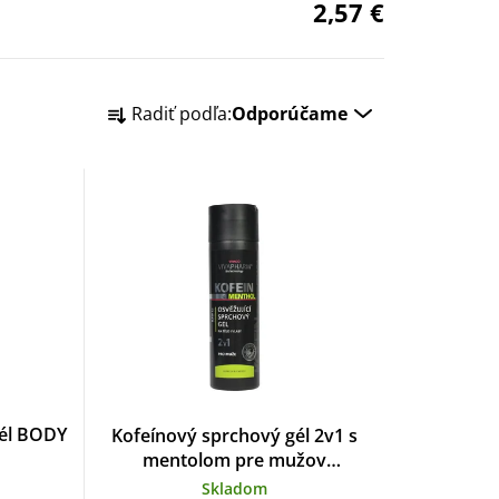
2,57 €
R
Radiť podľa:
Odporúčame
a
d
e
n
i
e
p
él BODY
Kofeínový sprchový gél 2v1 s
r
mentolom pre mužov
VIVAPHARM 200 ml
Skladom