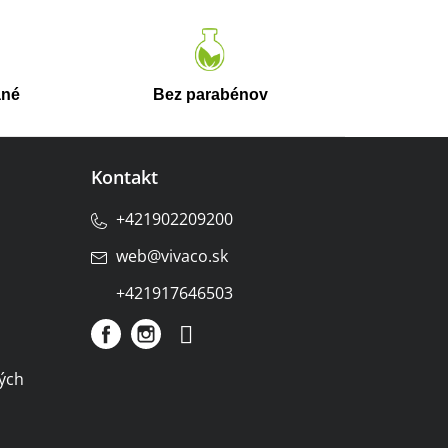
ané
Bez parabénov
Kontakt
+421902209200
web
@
vivaco.sk
+421917646503
ých