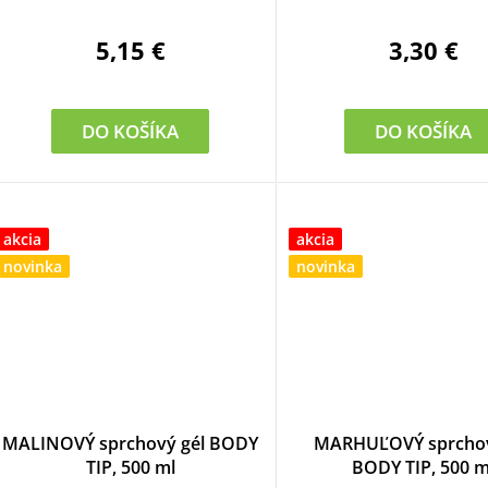
o
d
5,15 €
3,30 €
u
k
DO KOŠÍKA
DO KOŠÍKA
o
akcia
akcia
v
novinka
novinka
MALINOVÝ sprchový gél BODY
MARHUĽOVÝ sprchov
TIP, 500 ml
BODY TIP, 500 m