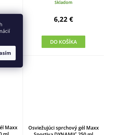
Skladom
6,22 €
ch
mácií
DO KOŠÍKA
asím
gél Maxx
Osviežujúci sprchový gél Maxx
0 ml
Sportiva DYNAMIC 250 ml