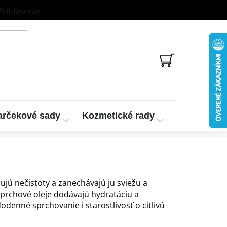
Prihlásenie
NÁKUPNÝ
KOŠÍK
arčekové sady
Kozmetické rady
Vzorky a te
ujú nečistoty a zanechávajú ju sviežu a
 sprchové oleje dodávajú hydratáciu a
denné sprchovanie i starostlivosť o citlivú