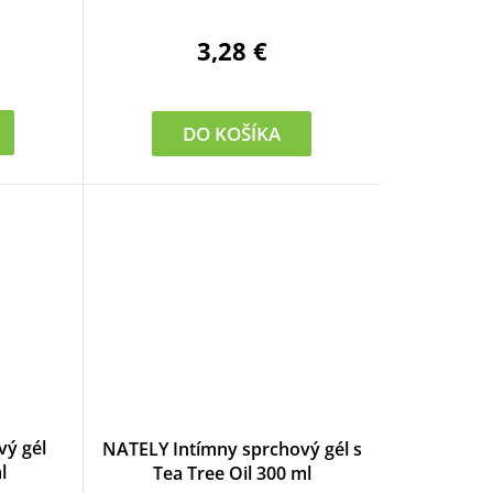
o
d
3,28 €
u
k
DO KOŠÍKA
t
o
v
ý gél
NATELY Intímny sprchový gél s
l
Tea Tree Oil 300 ml