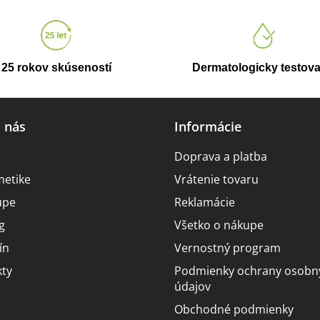
a
v
a
c
n
i
i
e
25 rokov skúseností
Dermatologicky testov
e
p
r
o nás
Informácie
v
k
Doprava a platba
y
metike
Vrátenie tovaru
v
upe
Reklamácie
ý
g
Všetko o nákupe
p
i
ín
Vernostný program
s
ty
Podmienky ochrany osobn
u
údajov
Obchodné podmienky