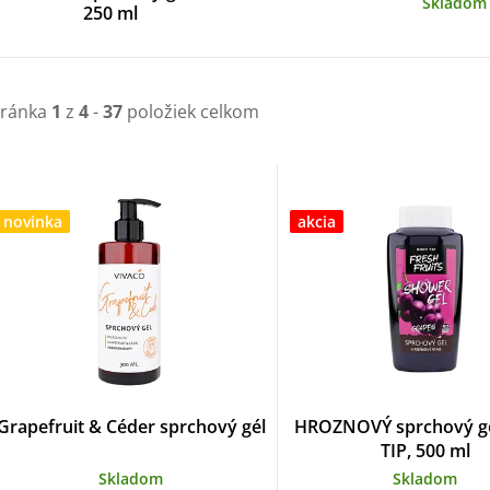
Skladom
250 ml
tránka
1
z
4
-
37
položiek celkom
V
ý
novinka
akcia
p
s
p
Grapefruit & Céder sprchový gél
HROZNOVÝ sprchový g
TIP, 500 ml
Skladom
Skladom