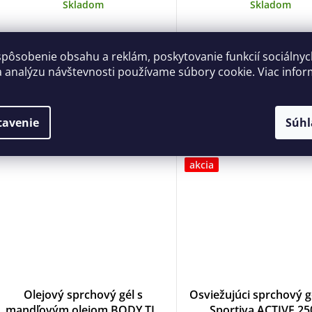
Skladom
Skladom
3,30 €
3,30 €
spôsobenie obsahu a reklám, poskytovanie funkcií sociálny
a analýzu návštevnosti používame súbory cookie. Viac infor
DO KOŠÍKA
DO KOŠÍKA
tavenie
Súhl
akcia
Olejový sprchový gél s
Osviežujúci sprchový 
mandľovým olejom BODY TIP
Sportiva ACTIVE 25