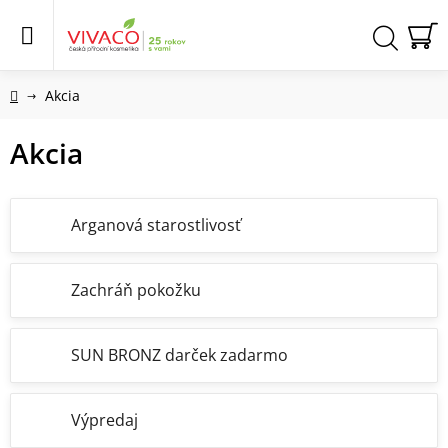
Prejsť
na
obsah
N
Hľadať
KO
Domov
Akcia
Akcia
Arganová starostlivosť
Zachráň pokožku
SUN BRONZ darček zadarmo
Výpredaj