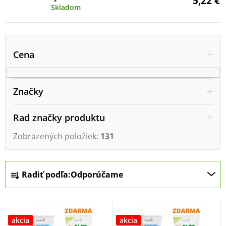
5,22 €
Skladom
V
ý
Cena
p
i
Značky
s
p
Rad značky produktu
r
Zobrazených položiek:
131
o
d
R
Radiť podľa:
Odporúčame
u
a
k
d
t
e
akcia
akcia