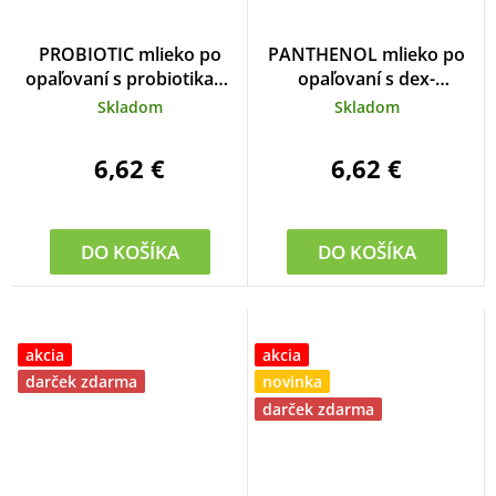
PROBIOTIC mlieko po
PANTHENOL mlieko po
opaľovaní s probiotikami
opaľovaní s dex-
300 ml
panthenolom 6% 300 ml
Skladom
Skladom
6,62 €
6,62 €
DO KOŠÍKA
DO KOŠÍKA
akcia
akcia
darček zdarma
novinka
darček zdarma