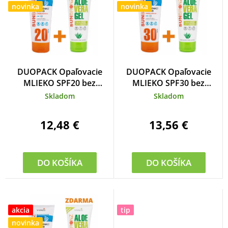
o
n
novinka
novinka
v
i
e
p
r
DUOPACK Opaľovacie
DUOPACK Opaľovacie
o
MLIEKO SPF20 bez
MLIEKO SPF30 bez
octocrylenu CORAL
octocrylenu CORAL
d
Skladom
Skladom
FRIENDLY + Aloe vera gél
FRIENDLY + Aloe vera gél
u
ZADARMO
ZADARMO
12,48 €
13,56 €
k
t
o
DO KOŠÍKA
DO KOŠÍKA
v
akcia
tip
novinka