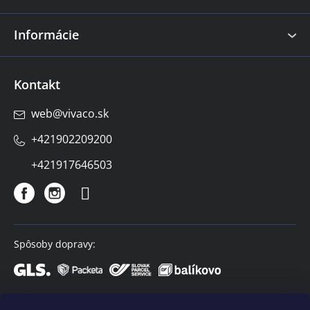
Informácie
Kontakt
web
@
vivaco.sk
+421902209200
+421917646503
Spôsoby dopravy:
Spôsoby platby: