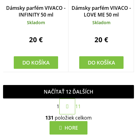
Dámsky parfém VIVACO -
Dámsky parfém VIVACO -
INFINITY 50 ml
LOVE ME 50 ml
Skladom
Skladom
20 €
20 €
DO KOŠÍKA
DO KOŠÍKA
NAČÍTAŤ 12 ĎALŠÍCH
S
1
11
t
O
r
131
položiek celkom
v
á
l
HORE
n
á