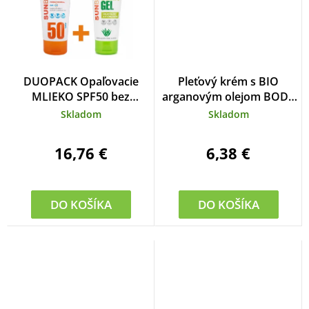
DUOPACK Opaľovacie
Pleťový krém s BIO
MLIEKO SPF50 bez
arganovým olejom BODY
octocrylenu CORAL
TIP 50 ml
Skladom
Skladom
FRIENDLY + Aloe vera gél
ZADARMO
16,76 €
6,38 €
DO KOŠÍKA
DO KOŠÍKA