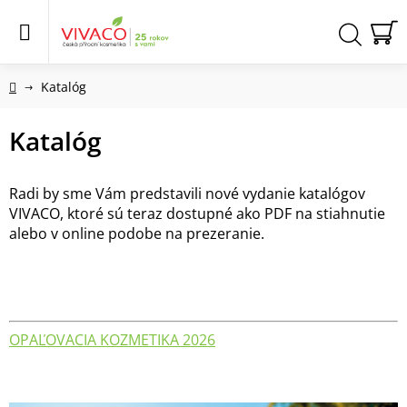
Prejsť
na
obsah
N
Hľadať
KO
Domov
Katalóg
Katalóg
Radi by sme Vám predstavili nové vydanie katalógov
VIVACO, ktoré sú teraz dostupné ako PDF na stiahnutie
alebo v online podobe na prezeranie.
OPAĽOVACIA KOZMETIKA 2026