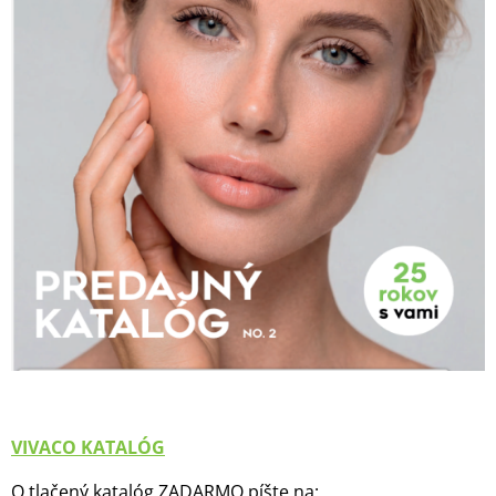
VIVACO KATALÓG
O tlačený katalóg ZADARMO píšte na: