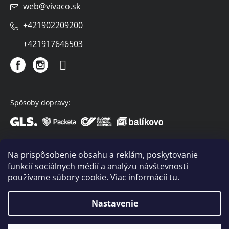
web
@
vivaco.sk
+421902209200
+421917646503
Spôsoby dopravy:
Spôsoby platby:
Na prispôsobenie obsahu a reklám, poskytovanie
funkcií sociálnych médií a analýzu návštevnosti
používame súbory cookie. Viac informácií
tu
.
Nastavenie
Copyright 2026
VIVACO
. Všetky práva vyhradené.