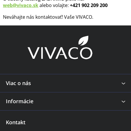
web@vivaco.sk
alebo volajte:
+421 902 209 200
Neváhajte nás kontaktovať! Vaše VIVACO.
Z
á
p
ä
t
i
e
Viac o nás
Informácie
Kontakt