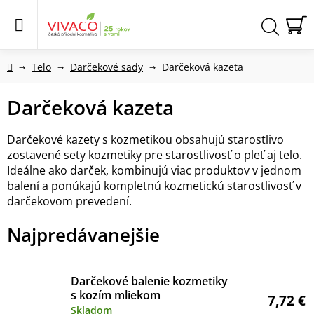
Prejsť
na
obsah
N
Hľadať
KO
Domov
Telo
Darčekové sady
Darčeková kazeta
Darčeková kazeta
Darčekové kazety s kozmetikou obsahujú starostlivo
zostavené sety kozmetiky pre starostlivosť o pleť aj telo.
Ideálne ako darček, kombinujú viac produktov v jednom
balení a ponúkajú kompletnú kozmetickú starostlivosť v
darčekovom prevedení.
Najpredávanejšie
Darčekové balenie kozmetiky
s kozím mliekom
7,72 €
Skladom