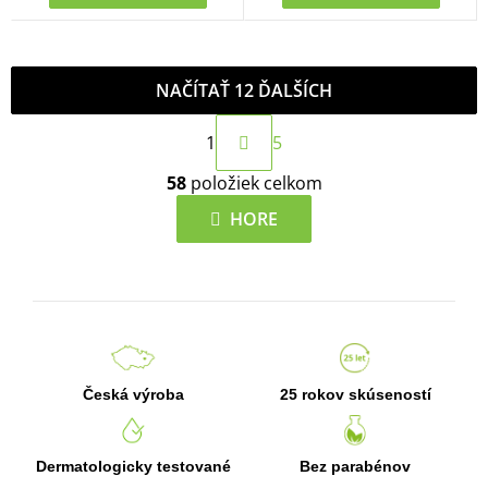
NAČÍTAŤ 12 ĎALŠÍCH
S
1
5
t
O
r
58
položiek celkom
v
á
l
HORE
n
á
k
d
o
a
v
c
a
i
n
e
i
Česká výroba
25 rokov skúseností
p
e
r
v
Dermatologicky testované
Bez parabénov
k