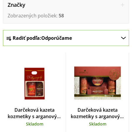
i
Značky
s
Zobrazených položiek:
58
p
r
R
o
Radiť podľa:
Odporúčame
a
d
d
u
e
k
n
t
i
o
e
v
p
r
Darčeková kazeta
Darčeková kazeta
o
kozmetiky s arganovým
kozmetiky s arganovým
olejom
olejom
d
Skladom
Skladom