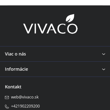
y
Z
v
á
ý
p
p
i
ä
s
t
u
i
e
Viac o nás
Informácie
Kontakt
web
@
vivaco.sk
+421902209200