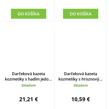
DO KOŠÍKA
DO KOŠÍKA
Darčeková kazeta
Darčeková kazeta
kozmetiky s hadím jedom
kozmetiky s hroznovým
SERPENSDERM
vínom
Skladom
Skladom
21,21 €
10,59 €