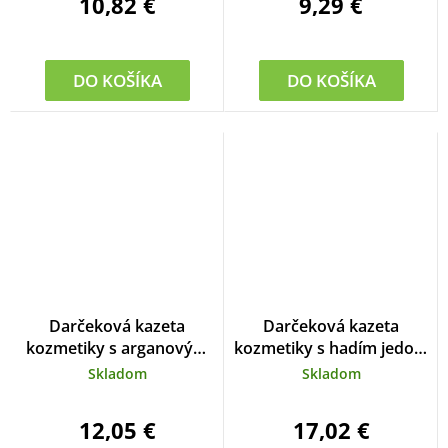
10,82 €
9,29 €
DO KOŠÍKA
DO KOŠÍKA
Darčeková kazeta
Darčeková kazeta
kozmetiky s arganovým
kozmetiky s hadím jedom
olejom
SERPENSDERM
Skladom
Skladom
12,05 €
17,02 €