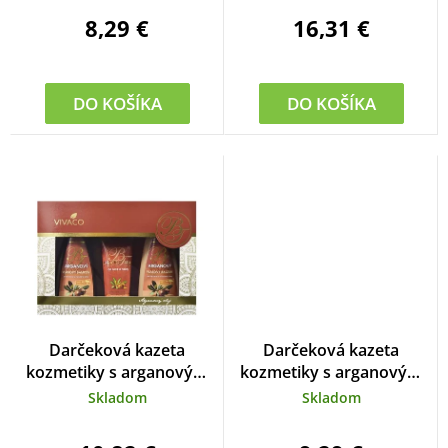
u
8,29 €
16,31 €
k
t
o
DO KOŠÍKA
DO KOŠÍKA
v
Darčeková kazeta
Darčeková kazeta
kozmetiky s arganovým
kozmetiky s arganovým
olejom
olejom
Skladom
Skladom