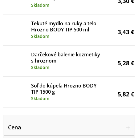
3,30 €
Skladom
Tekuté mydlo na ruky a telo
Hrozno BODY TIP 500 ml
3,43 €
Skladom
Darčekové balenie kozmetiky
s hroznom
5,28 €
Skladom
Soľ do kúpeľa Hrozno BODY
TIP 1500 g
5,82 €
Skladom
V
ý
Cena