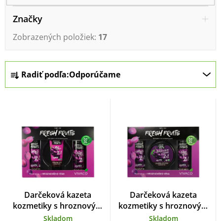
p
i
Značky
s
Zobrazených položiek:
17
p
r
R
o
Radiť podľa:
Odporúčame
a
d
d
u
e
k
n
t
i
o
e
v
p
r
Darčeková kazeta
Darčeková kazeta
o
kozmetiky s hroznovým
kozmetiky s hroznovým
vínom
vínom
d
Skladom
Skladom