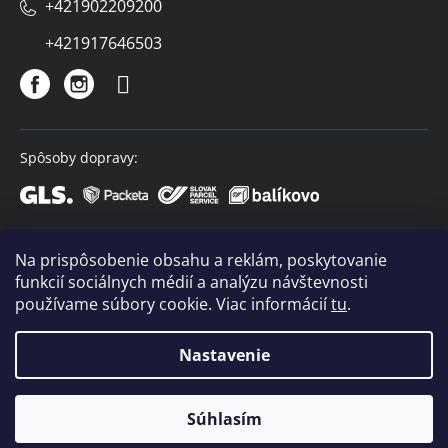
+421902209200
+421917646503
Spôsoby dopravy:
Spôsoby platby:
Na prispôsobenie obsahu a reklám, poskytovanie
funkcií sociálnych médií a analýzu návštevnosti
používame súbory cookie. Viac informácií
tu
.
Nastavenie
Copyright 2026
VIVACO
. Všetky práva vyhradené.
Súhlasím
Vytvoril Shoptet