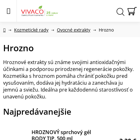
Prejsť
na
obsah
N
Hľadať
KO
Domov
Kozmetické rady
Ovocné extrakty
Hrozno
Hrozno
Hroznové extrakty sú známe svojimi antioxidačnými
účinkami a podporou prirodzenej regenerácie pokožky.
Kozmetika s hroznom pomáha chrániť pokožku pred
vysušovaním, dodáva jej hydratáciu a zanecháva ju
jemnú a sviežu. Ideálna pre každodennú starostlivosť o
unavenú pokožku.
Najpredávanejšie
HROZNOVÝ sprchový gél
BODY TIP, 500 ml