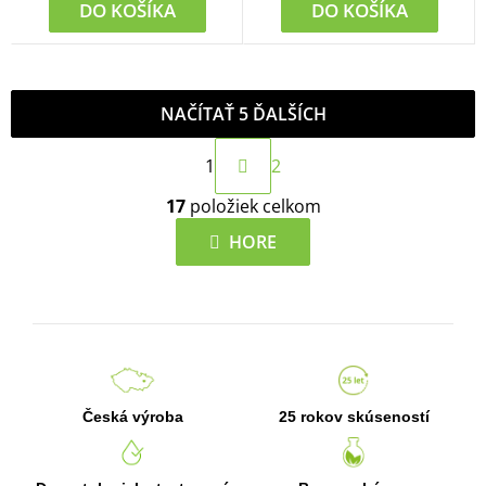
DO KOŠÍKA
DO KOŠÍKA
NAČÍTAŤ 5 ĎALŠÍCH
S
1
2
t
O
r
17
položiek celkom
v
á
l
HORE
n
á
k
d
o
a
v
c
a
i
n
e
i
Česká výroba
25 rokov skúseností
p
e
r
v