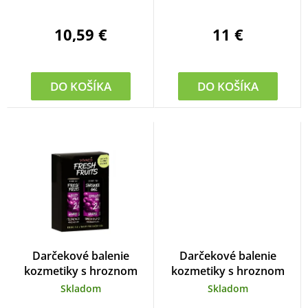
u
10,59 €
11 €
k
t
o
DO KOŠÍKA
DO KOŠÍKA
v
Darčekové balenie
Darčekové balenie
kozmetiky s hroznom
kozmetiky s hroznom
Skladom
Skladom