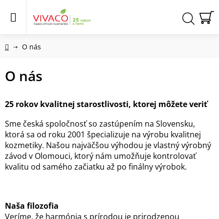
Prejsť
na
obsah
N
Hľadať
KO
Domov
O nás
O nás
25 rokov kvalitnej starostlivosti, ktorej môžete veriť
Sme česká spoločnosť so zastúpením na Slovensku,
ktorá sa od roku 2001 špecializuje na výrobu kvalitnej
kozmetiky. Našou najväčšou výhodou je vlastný výrobný
závod v Olomouci, ktorý nám umožňuje kontrolovať
kvalitu od samého začiatku až po finálny výrobok.
Naša filozofia
Veríme, že harmónia s prírodou je prirodzenou