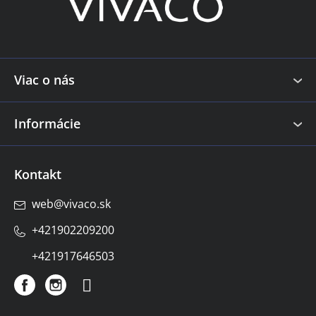
ä
t
i
e
Viac o nás
Informácie
Kontakt
web
@
vivaco.sk
+421902209200
+421917646503