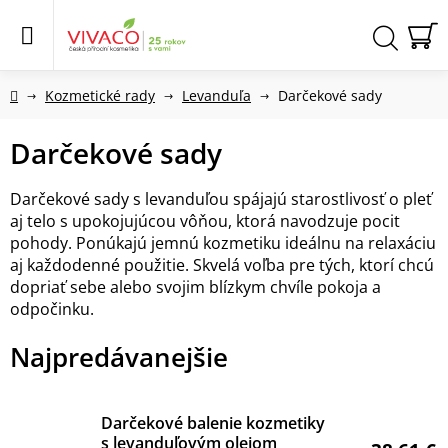
Prejsť
na
obsah
N
Hľadať
KO
Domov
Kozmetické rady
Levanduľa
Darčekové sady
Darčekové sady
Darčekové sady s levanduľou spájajú starostlivosť o pleť
aj telo s upokojujúcou vôňou, ktorá navodzuje pocit
pohody. Ponúkajú jemnú kozmetiku ideálnu na relaxáciu
aj každodenné použitie. Skvelá voľba pre tých, ktorí chcú
dopriať sebe alebo svojim blízkym chvíle pokoja a
odpočinku.
Najpredávanejšie
Darčekové balenie kozmetiky
s levanduľovým olejom