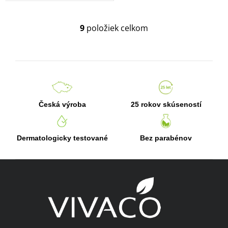
9
položiek celkom
O
v
l
á
d
a
c
Česká výroba
25 rokov skúseností
i
e
Dermatologicky testované
Bez parabénov
p
r
Z
v
k
á
y
p
v
ä
ý