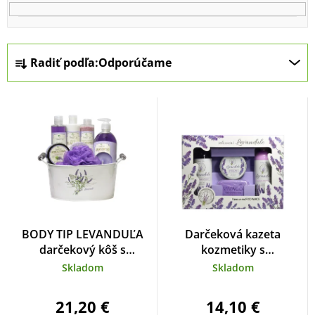
p
i
s
R
Radiť podľa:
Odporúčame
p
a
r
d
o
e
d
n
u
i
k
e
t
p
o
r
BODY TIP LEVANDUĽA
Darčeková kazeta
v
o
darčekový kôš s
kozmetiky s
levanduľovým olejom v
levanduľovým olejom
d
Skladom
Skladom
plechovom obale
u
21,20 €
14,10 €
k