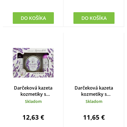
t
o
DO KOŠÍKA
DO KOŠÍKA
v
Darčeková kazeta
Darčeková kazeta
kozmetiky s
kozmetiky s
levanduľovým olejom
levanduľovým olejom
Skladom
Skladom
12,63 €
11,65 €