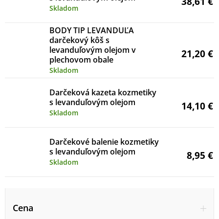
38,61 €
Skladom
BODY TIP LEVANDUĽA
darčekový kôš s
levanduľovým olejom v
21,20 €
plechovom obale
Skladom
Darčeková kazeta kozmetiky
s levanduľovým olejom
14,10 €
Skladom
Darčekové balenie kozmetiky
s levanduľovým olejom
8,95 €
Skladom
V
ý
Cena