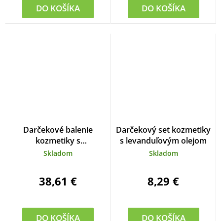
DO KOŠÍKA
DO KOŠÍKA
Priemerné
Darčekové balenie
Darčekový set kozmetiky
hodnotenie
kozmetiky s
s levanduľovým olejom
produktu
levanduľovým olejom
Skladom
Skladom
je
5,0
z
38,61 €
8,29 €
5
hviezdičiek.
DO KOŠÍKA
DO KOŠÍKA