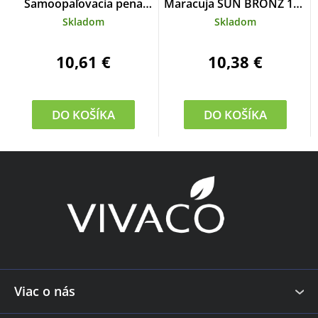
Samoopaľovacia pena
Maracuja SUN BRONZ 150
LIGHT
ml
Skladom
Skladom
10,61 €
10,38 €
DO KOŠÍKA
DO KOŠÍKA
Z
á
p
ä
t
i
e
Viac o nás