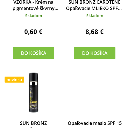
VZORKA - Krém na
SUN BRONZ CAROTENE
pigmentové škvrny
Opaľovacie MLIEKO SPF30
DepigmaDerm
150 ml
Skladom
Skladom
VIVAPHARM, 4 ml
0,60 €
8,68 €
DO KOŠÍKA
DO KOŠÍKA
novinka
SUN BRONZ
Opaľovacie maslo SPF 15