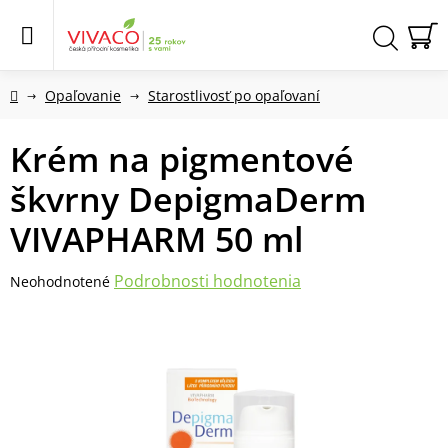
Prejsť
na
obsah
N
Hľadať
KO
Domov
Opaľovanie
Starostlivosť po opaľovaní
Krém na pigmentové
škvrny DepigmaDerm
VIVAPHARM 50 ml
Priemerné
Podrobnosti hodnotenia
Neohodnotené
hodnotenie
produktu
je
0,0
z
5
hviezdičiek.