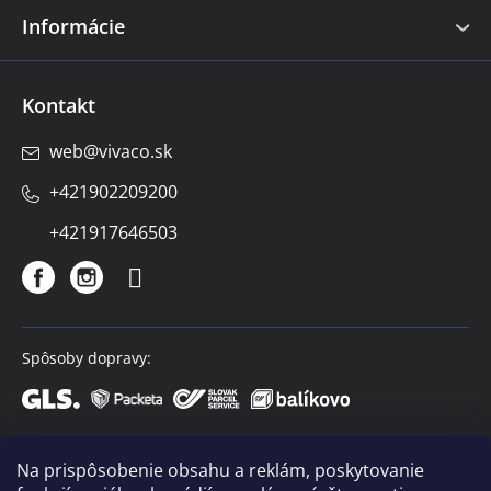
Informácie
Kontakt
web
@
vivaco.sk
+421902209200
+421917646503
Spôsoby dopravy:
Spôsoby platby:
Na prispôsobenie obsahu a reklám, poskytovanie