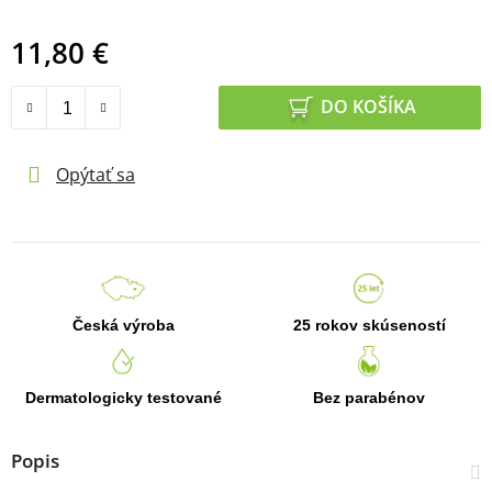
11,80 €
Jednotková cena:
DO KOŠÍKA
Opýtať sa
Česká výroba
25 rokov skúseností
Dermatologicky testované
Bez parabénov
Popis