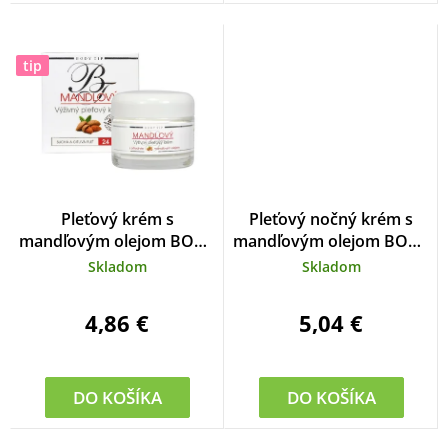
v
tip
Pleťový krém s
Pleťový nočný krém s
mandľovým olejom BODY
mandľovým olejom BODY
TIP 50 ml
TIP 50 ml
Skladom
Skladom
4,86 €
5,04 €
DO KOŠÍKA
DO KOŠÍKA