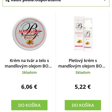
o
a
d
d
u
e
k
n
t
i
o
e
v
p
r
Krém na tvár a telo s
Pleťový krém s
o
mandľovým olejom BODY
mandľovým olejom BODY
TIP 250 ml
TIP 50 ml
d
Skladom
Skladom
u
6,06 €
5,22 €
k
t
o
DO KOŠÍKA
DO KOŠÍKA