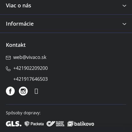
s
e
Viac o nás
u
Informácie
Kontakt
web
@
vivaco.sk
+421902209200
+421917646503
Spôsoby dopravy: