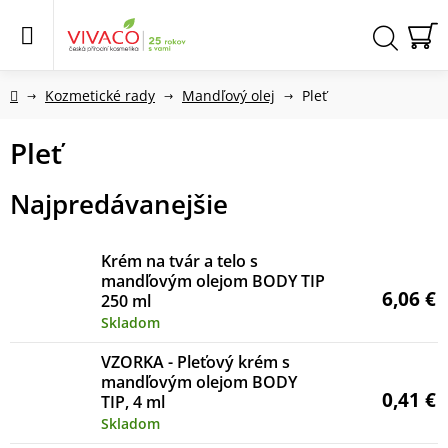
Prejsť
na
obsah
N
Hľadať
KO
Domov
Kozmetické rady
Mandľový olej
Pleť
Pleť
Najpredávanejšie
Krém na tvár a telo s
mandľovým olejom BODY TIP
6,06 €
250 ml
Skladom
VZORKA - Pleťový krém s
mandľovým olejom BODY
0,41 €
TIP, 4 ml
Skladom