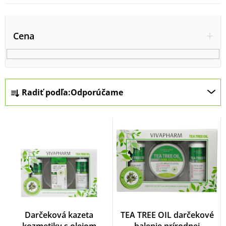
V
ý
Cena
p
i
s
R
Radiť podľa:
Odporúčame
p
a
r
d
o
e
d
n
u
i
k
e
t
p
o
r
Darčeková kazeta
TEA TREE OIL darčekové
v