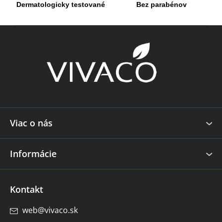
Dermatologicky testované
Bez parabénov
p
r
Z
v
k
á
y
p
v
ä
ý
t
p
i
i
s
e
Viac o nás
u
Informácie
Kontakt
web
@
vivaco.sk