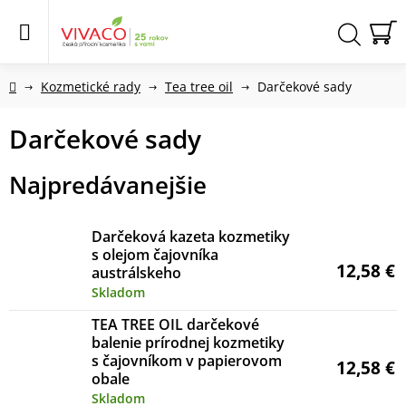
Prejsť
na
obsah
N
Hľadať
KO
Domov
Kozmetické rady
Tea tree oil
Darčekové sady
Darčekové sady
Najpredávanejšie
Darčeková kazeta kozmetiky
s olejom čajovníka
12,58 €
austrálskeho
Skladom
TEA TREE OIL darčekové
balenie prírodnej kozmetiky
s čajovníkom v papierovom
12,58 €
obale
Skladom