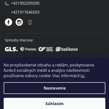
+421902209200
+421917646503
Spôsoby dopravy:
Spôsoby platby:
Na prispôsobenie obsahu a reklám, poskytovanie
funkcií sociálnych médií a analýzu návštevnosti
používame súbory cookie. Viac informácií
tu
.
Nastavenie
Copyright 2026
VIVACO
. Všetky práva vyhradené.
Súhlasím
Vytvoril Shoptet