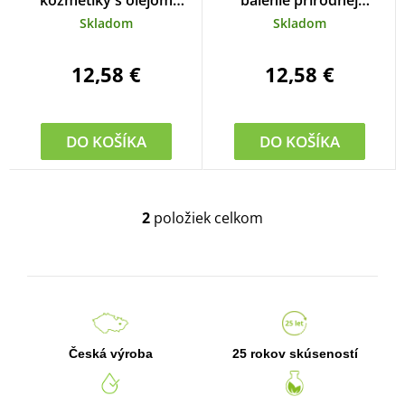
o
kozmetiky s olejom
balenie prírodnej
čajovníka austrálskeho
kozmetiky s čajovníkom v
d
Skladom
Skladom
papierovom obale
u
12,58 €
12,58 €
k
t
o
DO KOŠÍKA
DO KOŠÍKA
v
2
položiek celkom
O
v
l
á
d
a
c
Česká výroba
25 rokov skúseností
i
e