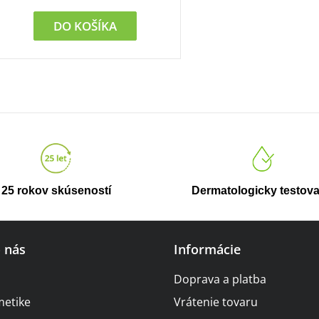
DO KOŠÍKA
O
v
l
á
d
a
25 rokov skúseností
Dermatologicky testov
c
i
e
o nás
Informácie
p
r
Doprava a platba
v
metike
Vrátenie tovaru