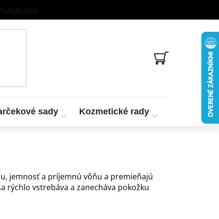
Prihlásenie
NÁKUPNÝ
KOŠÍK
arčekové sady
Kozmetické rady
Vzorky a te
iu, jemnosť a príjemnú vôňu a premieňajú
 sa rýchlo vstrebáva a zanecháva pokožku