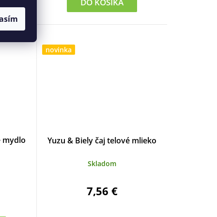
DO KOŠÍKA
asím
novinka
é mydlo
Yuzu & Biely čaj telové mlieko
Skladom
7,56 €