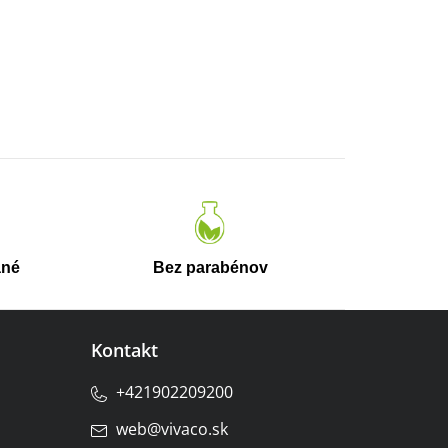
ané
Bez parabénov
Kontakt
+421902209200
web
@
vivaco.sk