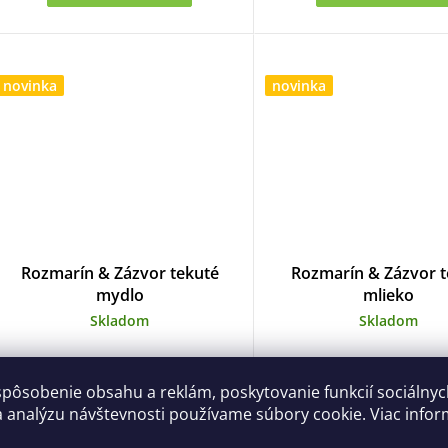
o
novinka
novinka
v
Rozmarín & Zázvor tekuté
Rozmarín & Zázvor t
mydlo
mlieko
Skladom
Skladom
5,15 €
7,56 €
spôsobenie obsahu a reklám, poskytovanie funkcií sociálny
a analýzu návštevnosti používame súbory cookie. Viac infor