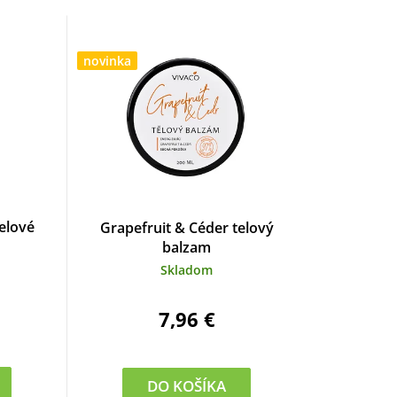
a
d
e
novinka
n
i
e
p
elové
Grapefruit & Céder telový
r
balzam
Skladom
o
d
7,96 €
u
k
DO KOŠÍKA