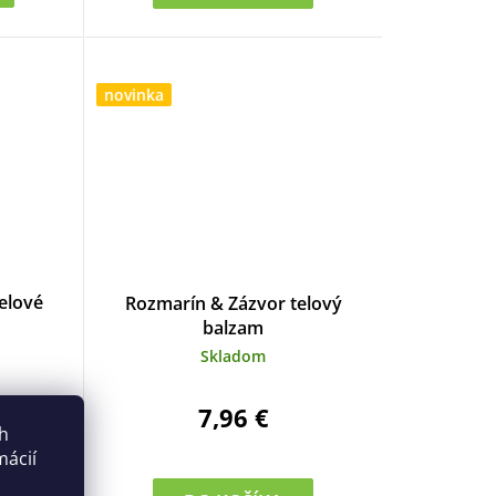
t
o
novinka
v
elové
Rozmarín & Zázvor telový
balzam
Skladom
7,96 €
ch
mácií