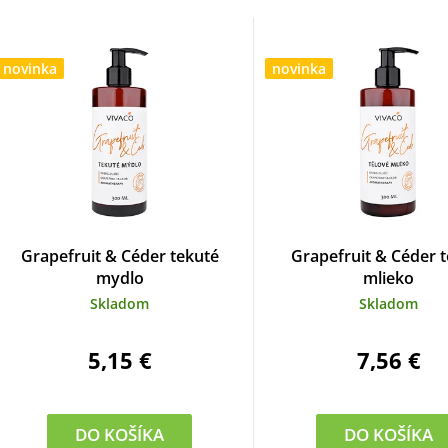
V
ý
novinka
novinka
p
s
p
Grapefruit & Céder tekuté
Grapefruit & Céder t
mydlo
mlieko
o
Skladom
Skladom
d
5,15 €
7,56 €
u
k
DO KOŠÍKA
DO KOŠÍKA