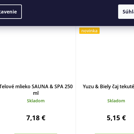
DO KOŠÍKA
DO KOŠÍKA
tavenie
Súhl
novinka
Telové mlieko SAUNA & SPA 250
Yuzu & Biely čaj tekut
ml
Skladom
Skladom
7,18 €
5,15 €