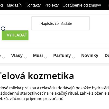
óg
Magazín
Kontakty
Projekty
Odstúpenie od zmluvy
o
Vlasy
Muži
Parfumy
Novinky
D
kozmetika
Telová kozmetika
elové mlieka pre spa a relaxáciu dodávajú pokožke hydratác
aždodennú starostlivosť na relaxačný rituál. Ľahké zloženie
ebkú, vláčnu a príjemne prevoňanú.