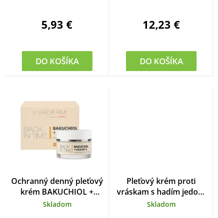
u
5,93 €
12,23 €
k
t
o
DO KOŠÍKA
DO KOŠÍKA
v
Ochranný denný pleťový
Pleťový krém proti
krém BAKUCHIOL +
vráskam s hadím jedom
vitamín C BACK IN TIME
SERPENSDERM 50 ml
Skladom
Skladom
50 ml