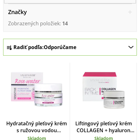
p
i
Značky
s
Zobrazených položiek:
14
p
r
R
o
Radiť podľa:
Odporúčame
a
d
d
u
e
k
n
t
i
o
e
v
p
r
Hydratačný pleťový krém
Liftingový pleťový krém
o
s ružovou vodou
COLLAGEN + hyaluron
VIVAPHARM 50 ml
BACK IN TIME 50 ml
d
Skladom
Skladom