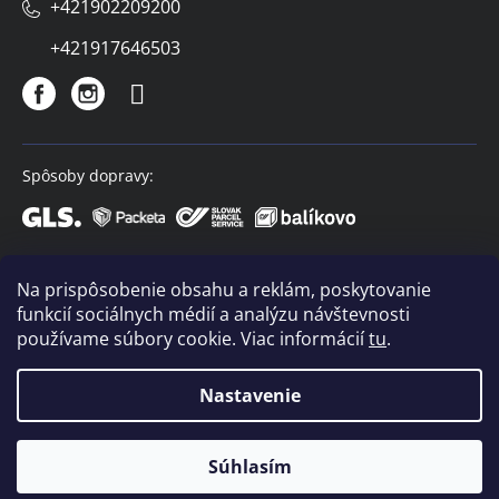
+421902209200
+421917646503
Spôsoby dopravy:
Spôsoby platby:
Na prispôsobenie obsahu a reklám, poskytovanie
funkcií sociálnych médií a analýzu návštevnosti
používame súbory cookie. Viac informácií
tu
.
Nastavenie
Copyright 2026
VIVACO
. Všetky práva vyhradené.
Súhlasím
Vytvoril Shoptet