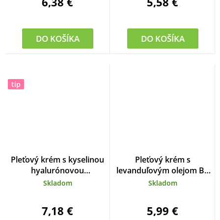
6,38 €
5,58 €
DO KOŠÍKA
DO KOŠÍKA
tip
Pleťový krém s kyselinou
Pleťový krém s
hyalurónovou
levanduľovým olejom BT
VIVAPHARM 50 ml
Premium 50 ml
Skladom
Skladom
7,18 €
5,99 €