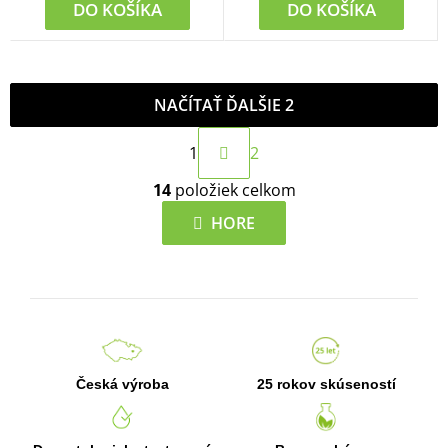
DO KOŠÍKA
DO KOŠÍKA
NAČÍTAŤ ĎALŠIE 2
S
1
2
t
O
r
14
položiek celkom
v
á
l
HORE
n
á
k
d
o
a
v
c
a
i
n
e
i
Česká výroba
25 rokov skúseností
p
e
r
v