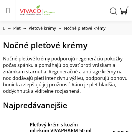
Prejsť
na
obsah
N
Hľadať
KO
Domov
Pleť
Pleťové krémy
Nočné pleťové krémy
Nočné pleťové krémy
Nočné pleťové krémy podporujú regeneráciu pokožky
počas spánku a pomáhajú bojovať proti vráskam a
známkam starnutia. Regeneračné a anti-age krémy na
noc dodávajú pleti intenzívnu výživu, podporujú obnovu
buniek a zlepšujú jej pružnosť. Ráno je pleť hladšia,
oddýchnutá a viditeľne rozjasnená.
Najpredávanejšie
Pleťový krém s kozím
mliekom VIVAPHARM 50 ml