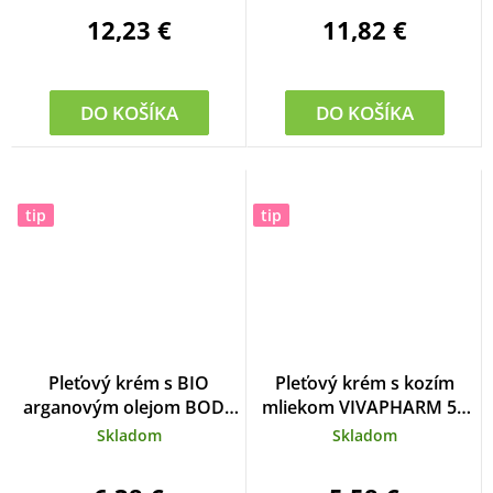
12,23 €
11,82 €
DO KOŠÍKA
DO KOŠÍKA
tip
tip
Pleťový krém s BIO
Pleťový krém s kozím
arganovým olejom BODY
mliekom VIVAPHARM 50
TIP 50 ml
ml
Skladom
Skladom