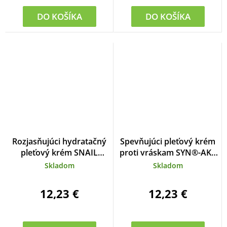
DO KOŠÍKA
DO KOŠÍKA
Rozjasňujúci hydratačný
Spevňujúci pleťový krém
pleťový krém SNAIL
proti vráskam SYN®-AKE
extract BACK IN TIME 50
peptide BACK IN TIME 50
Skladom
Skladom
ml
ml
12,23 €
12,23 €