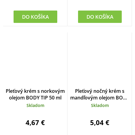
DO KOŠÍKA
DO KOŠÍKA
Pleťový krém s norkovým
Pleťový nočný krém s
olejom BODY TIP 50 ml
mandľovým olejom BODY
TIP 50 ml
Skladom
Skladom
4,67 €
5,04 €