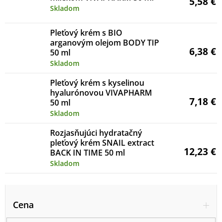
5,58 €
Skladom
Pleťový krém s BIO
arganovým olejom BODY TIP
6,38 €
50 ml
Skladom
Pleťový krém s kyselinou
hyalurónovou VIVAPHARM
7,18 €
50 ml
Skladom
Rozjasňujúci hydratačný
pleťový krém SNAIL extract
12,23 €
BACK IN TIME 50 ml
Skladom
V
ý
Cena