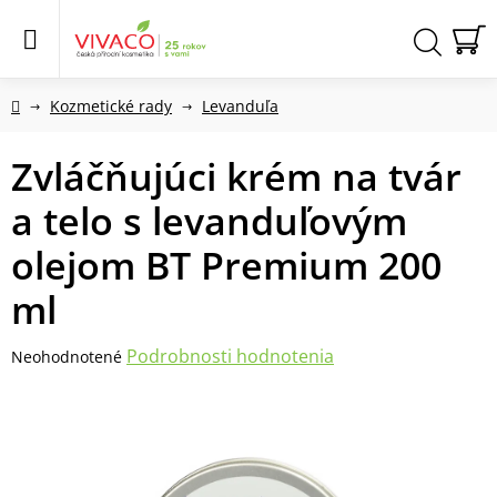
Prejsť
na
obsah
N
Hľadať
KO
Domov
Kozmetické rady
Levanduľa
Zvláčňujúci krém na tvár
a telo s levanduľovým
olejom BT Premium 200
ml
Priemerné
Podrobnosti hodnotenia
Neohodnotené
hodnotenie
produktu
je
0,0
z