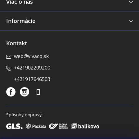
e
Viac o nás
Informácie
Kontakt
web
@
vivaco.sk
+421902209200
+421917646503
Spôsoby dopravy: