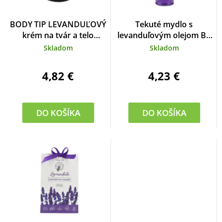
BODY TIP LEVANDUĽOVÝ
Tekuté mydlo s
krém na tvár a telo
levanduľovým olejom BT
zvláčňujúci
Premium 500 ml
Skladom
Skladom
4,82 €
4,23 €
DO KOŠÍKA
DO KOŠÍKA