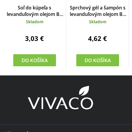
Soľ do kúpeľa s
Sprchový gél a šampón s
levanduľovým olejom BT
levanduľovým olejom BT
Premium 80 g
Premium 500 ml
Skladom
Skladom
3,03 €
4,62 €
DO KOŠÍKA
DO KOŠÍKA
Z
á
p
ä
t
i