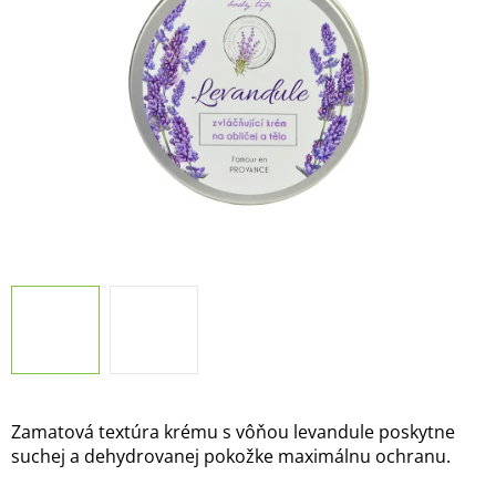
5
hviezdičiek.
Zamatová textúra krému s vôňou levandule poskytne
suchej a dehydrovanej pokožke maximálnu ochranu.