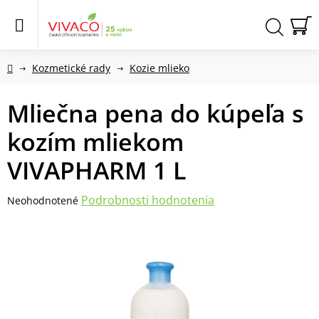
Prejsť
na
obsah
N
Hľadať
KO
Domov
Kozmetické rady
Kozie mlieko
Mliečna pena do kúpeľa s
kozím mliekom
VIVAPHARM 1 L
Priemerné
Podrobnosti hodnotenia
Neohodnotené
hodnotenie
produktu
je
0,0
z
5
hviezdičiek.