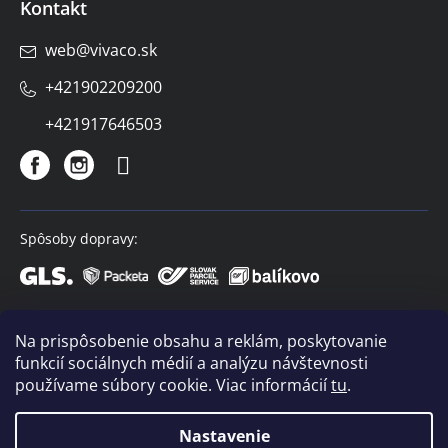
Kontakt
web
@
vivaco.sk
+421902209200
+421917646503
Spôsoby dopravy:
Spôsoby platby:
Na prispôsobenie obsahu a reklám, poskytovanie
funkcií sociálnych médií a analýzu návštevnosti
používame súbory cookie. Viac informácií
tu
.
Nastavenie
Copyright 2026
VIVACO
. Všetky práva vyhradené.