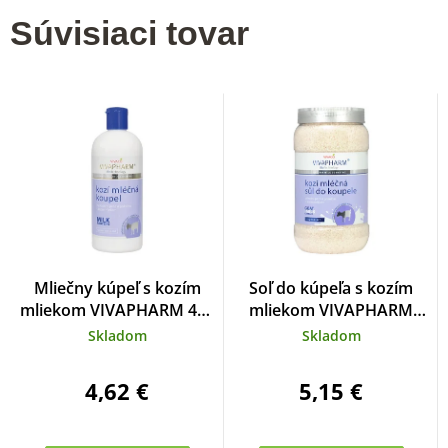
Súvisiaci tovar
Mliečny kúpeľ s kozím
Soľ do kúpeľa s kozím
mliekom VIVAPHARM 400
mliekom VIVAPHARM
ml
1200 g
Skladom
Skladom
4,62 €
5,15 €