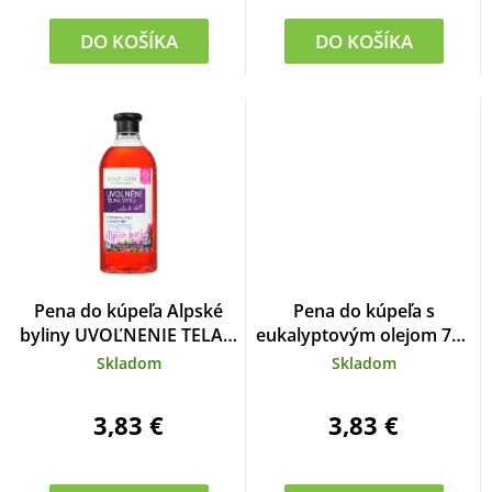
DO KOŠÍKA
DO KOŠÍKA
Pena do kúpeľa Alpské
Pena do kúpeľa s
byliny UVOĽNENIE TELA a
eukalyptovým olejom 750
MYSLE
ml
Skladom
Skladom
3,83 €
3,83 €