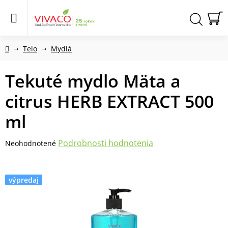
Prejsť
na
obsah
N
Hľadať
KO
Domov
Telo
Mydlá
Tekuté mydlo Mäta a
citrus HERB EXTRACT 500
ml
Priemerné
Podrobnosti hodnotenia
Neohodnotené
hodnotenie
produktu
je
výpredaj
0,0
z
5
hviezdičiek.