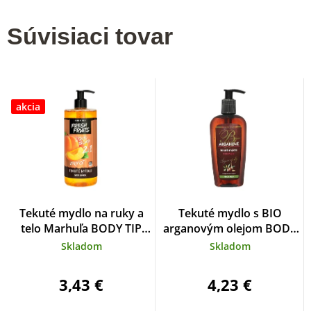
Súvisiaci tovar
akcia
Tekuté mydlo na ruky a
Tekuté mydlo s BIO
telo Marhuľa BODY TIP
arganovým olejom BODY
500 ml
TIP 300 ml
Skladom
Skladom
3,43 €
4,23 €