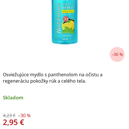
–30 %
Osviežujúce mydlo s panthenolom na očistu a
regeneráciu pokožky rúk a celého tela.
Skladom
4,23 €
–30 %
2,95 €
Jednotková cena: