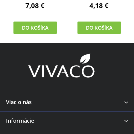
7,08 €
4,18 €
DO KOŠÍKA
DO KOŠÍKA
Z
á
p
ä
t
i
e
Viac o nás
Informácie