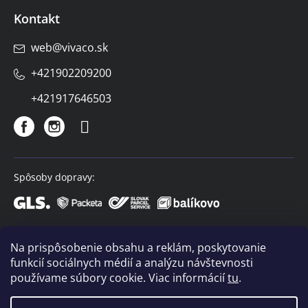
Kontakt
web
@
vivaco.sk
+421902209200
+421917646503
Spôsoby dopravy:
Spôsoby platby:
Na prispôsobenie obsahu a reklám, poskytovanie
funkcií sociálnych médií a analýzu návštevnosti
používame súbory cookie. Viac informácií
tu
.