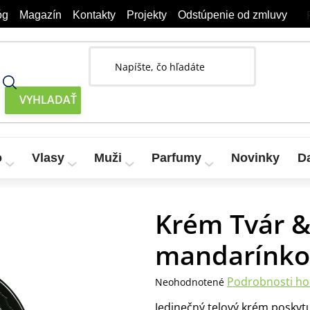
óg
Magazín
Kontakty
Projekty
Odstúpenie od zmluvy
o
Vlasy
Muži
Parfumy
Novinky
D
ínkou BODY TIP 200 ml
Krém Tvár &
mandarínko
Priemerné
Podrobnosti ho
Neohodnotené
hodnotenie
Jedinečný telový krém poskyt