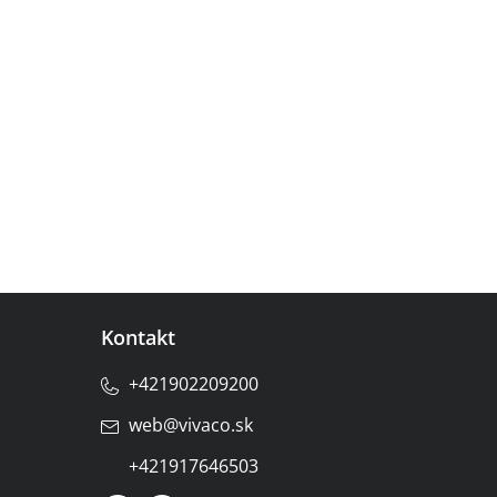
Kontakt
+421902209200
web
@
vivaco.sk
+421917646503