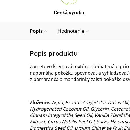
Česká výroba
Popis
Hodnotenie
Zametovo krémová textúra obohatená o prírodn
napomáha pokožku spevňovať a vyhladzovať a 
z pomaranča a mandarínky zaistí pokožke osvie
Zloženie:
Aqua, Prunus Amygdalus Dulcis Oil, 
Hydrogenated Coconut Oil, Glycerín, Ceteareth-
Cinnam Integrofólia Seed Oil, Vanilla Planifoli
Extract, Citrus Nobilis Peel Oil, Salvia Hispan
Domestica Seed Oil, Lycium Chinense Fruit Extr