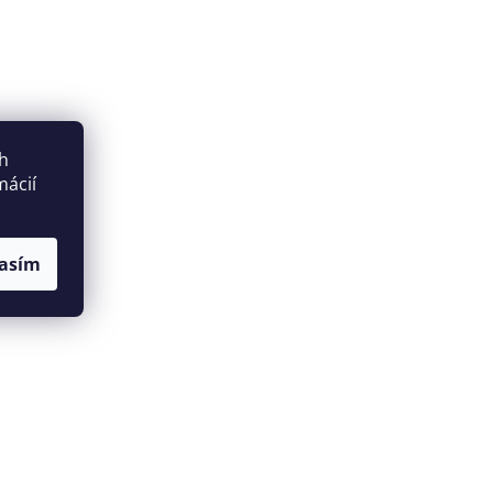
ch
mácií
asím