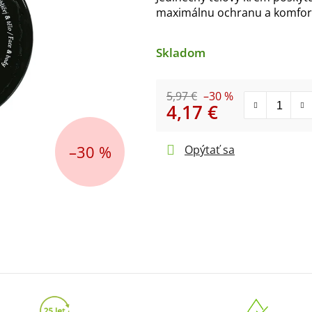
produktu
maximálnu ochranu a komfor
je
0,0
z
Skladom
5
hviezdičiek.
5,97 €
–30 %
4,17 €
Jednotková cena:
–30 %
Opýtať sa