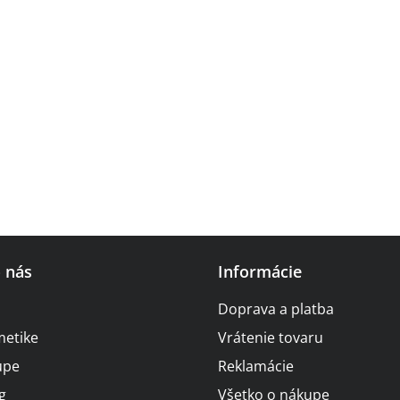
o nás
Informácie
Doprava a platba
metike
Vrátenie tovaru
upe
Reklamácie
g
Všetko o nákupe