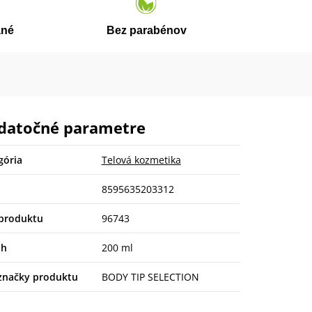
ané
Bez parabénov
datočné parametre
gória
Telová kozmetika
8595635203312
produktu
96743
ah
200 ml
značky produktu
BODY TIP SELECTION