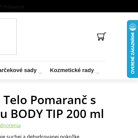
Prihlásenie
NÁKUPNÝ
KOŠÍK
arčekové sady
Kozmetické rady
Vzorky a te
 Telo Pomaranč s
u BODY TIP 200 ml
dnotenia
uje suchej a dehydrovanej pokožke