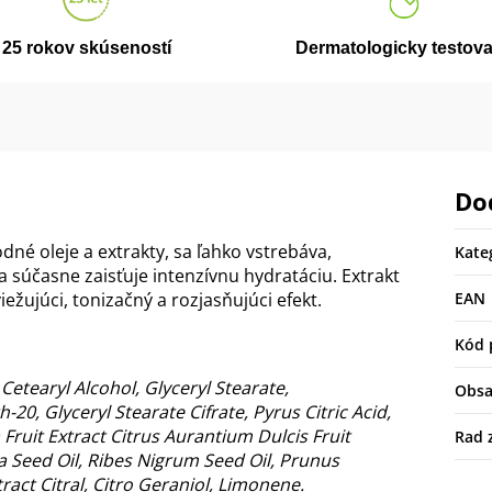
25 rokov skúseností
Dermatologicky testov
Do
é oleje a extrakty, sa ľahko vstrebáva,
Kate
súčasne zaisťuje intenzívnu hydratáciu. Extrakt
žujúci, tonizačný a rozjasňujúci efekt.
EAN
Kód 
Cetearyl Alcohol, Glyceryl Stearate,
Obs
20, Glyceryl Stearate Cifrate, Pyrus Citric Acid,
a Fruit Extract Citrus Aurantium Dulcis Fruit
Rad 
ica Seed Oil, Ribes Nigrum Seed Oil, Prunus
act Citral, Citro Geraniol, Limonene.