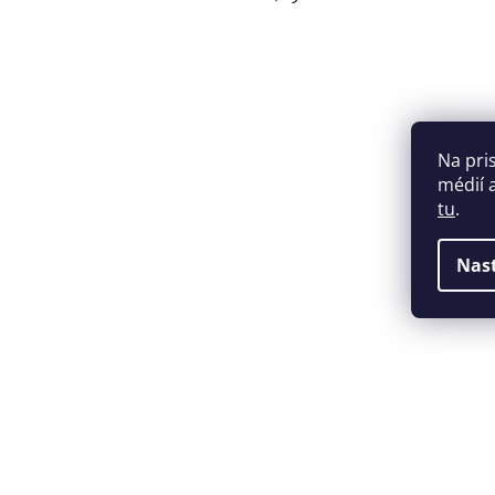
Na pri
médií 
tu
.
Nas