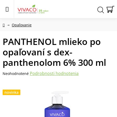
Prejsť
na
obsah
N
Hľadať
KO
Domov
Opaľovanie
PANTHENOL mlieko po
opaľovaní s dex-
panthenolom 6% 300 ml
Priemerné
Podrobnosti hodnotenia
Neohodnotené
hodnotenie
produktu
je
novinka
0,0
z
5
hviezdičiek.