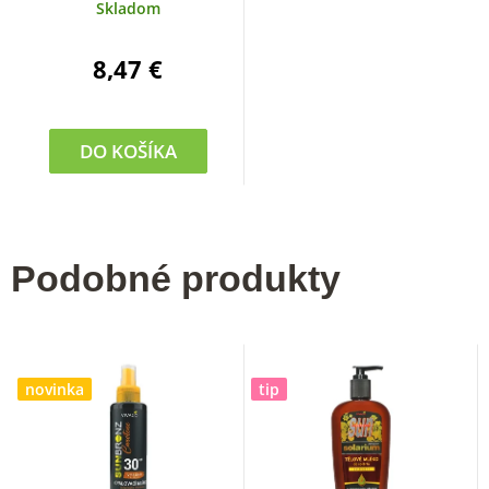
SUN 200 ml
Skladom
8,47 €
DO KOŠÍKA
Podobné produkty
novinka
tip