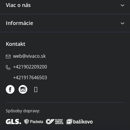
e
Viac o nás
Informácie
Kontakt
web
@
vivaco.sk
+421902209200
+421917646503
Spôsoby dopravy: