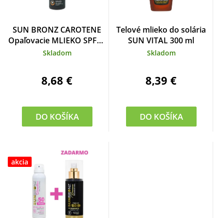
SUN BRONZ CAROTENE
Telové mlieko do solária
Opaľovacie MLIEKO SPF30
SUN VITAL 300 ml
150 ml
Skladom
Skladom
8,68 €
8,39 €
DO KOŠÍKA
DO KOŠÍKA
akcia