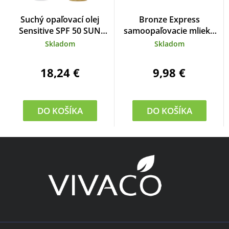
Suchý opaľovací olej
Bronze Express
Sensitive SPF 50 SUN
samoopaľovacie mlieko
BRONZ 90 ml
Medium 300 ml
Skladom
Skladom
18,24 €
9,98 €
DO KOŠÍKA
DO KOŠÍKA
Z
á
p
ä
t
i