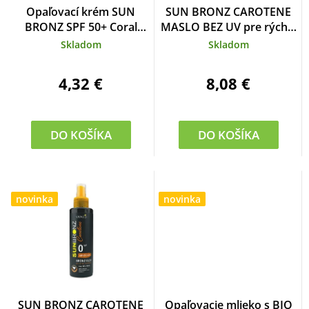
Priemerné
Opaľovací krém SUN
SUN BRONZ CAROTENE
hodnotenie
BRONZ SPF 50+ Coral
MASLO BEZ UV pre rýchle
produktu
Friendly cestovné balenie
zhnednutie 150 ml
Skladom
Skladom
je
20 ml
5,0
z
4,32 €
8,08 €
5
hviezdičiek.
DO KOŠÍKA
DO KOŠÍKA
novinka
novinka
Priemerné
SUN BRONZ CAROTENE
Opaľovacie mlieko s BIO