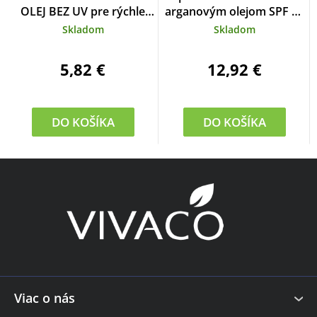
hodnotenie
OLEJ BEZ UV pre rýchle
arganovým olejom SPF 50
produktu
zhnednutie 150 ml
SUN 200 ml
Skladom
Skladom
je
2,0
z
5,82 €
12,92 €
5
hviezdičiek.
DO KOŠÍKA
DO KOŠÍKA
Z
á
p
ä
t
i
e
Viac o nás