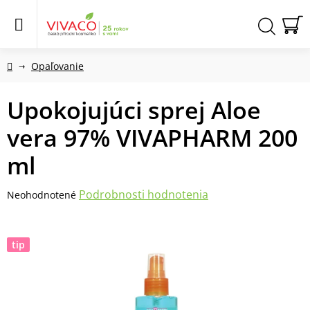
Prejsť
na
obsah
N
Hľadať
KO
Domov
Opaľovanie
Upokojujúci sprej Aloe
vera 97% VIVAPHARM 200
ml
Priemerné
Podrobnosti hodnotenia
Neohodnotené
hodnotenie
produktu
je
tip
0,0
z
5
hviezdičiek.