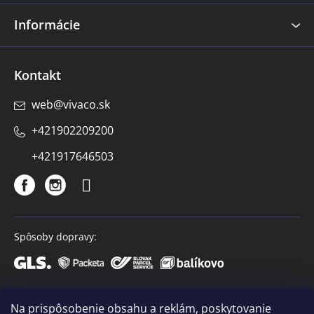
Informácie
Kontakt
web
@
vivaco.sk
+421902209200
+421917646503
Spôsoby dopravy:
Spôsoby platby:
Na prispôsobenie obsahu a reklám, poskytovanie