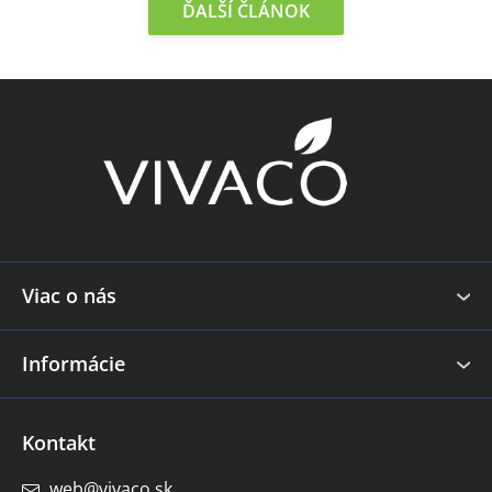
ĎALŠÍ ČLÁNOK
Z
á
p
ä
t
i
e
Viac o nás
Informácie
Kontakt
web
@
vivaco.sk