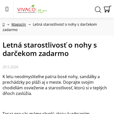
Prejsť
na
obsah
N
Hľadať
KO
Domov
Magazín
Letná starostlivosť o nohy s darčekom
zadarmo
Letná starostlivosť o nohy s
darčekom zadarmo
20.5.2026
K letu neodmysliteľne patria bosé nohy, sandálky a
prechádzky po pláži aj v meste. Doprajte svojim
chodidlám osvieženie a starostlivosť, ktorú si v teplých
dňoch zaslúžia.
Teraz pre vás máme skvelú akciu: k vybraným