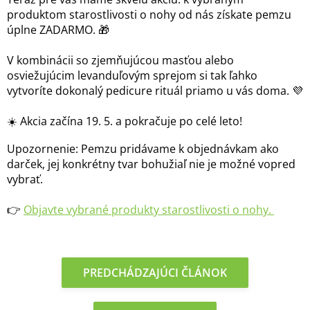
produktom starostlivosti o nohy od nás získate pemzu
úplne ZADARMO. 🎁
V kombinácii so zjemňujúcou masťou alebo
osviežujúcim levanduľovým sprejom si tak ľahko
vytvoríte dokonalý pedicure rituál priamo u vás doma. 💜
☀️ Akcia začína 19. 5. a pokračuje po celé leto!
Upozornenie: Pemzu pridávame k objednávkam ako
darček, jej konkrétny tvar bohužiaľ nie je možné vopred
vybrať.
👉
Objavte vybrané produkty starostlivosti o nohy.
PREDCHÁDZAJÚCI ČLÁNOK