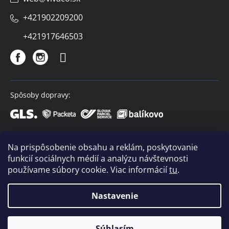
+421902209200
+421917646503
Spôsoby dopravy:
Spôsoby platby:
Na prispôsobenie obsahu a reklám, poskytovanie
funkcií sociálnych médií a analýzu návštevnosti
používame súbory cookie. Viac informácií
tu
.
Nastavenie
Copyright 2026
VIVACO
. Všetky práva vyhradené.
Súhlasím