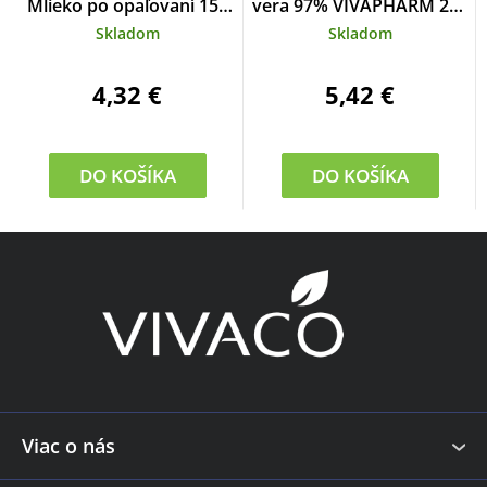
Mlieko po opaľovaní 150
vera 97% VIVAPHARM 200
ml
ml
Skladom
Skladom
4,32 €
5,42 €
DO KOŠÍKA
DO KOŠÍKA
Z
á
p
ä
t
i
e
Viac o nás