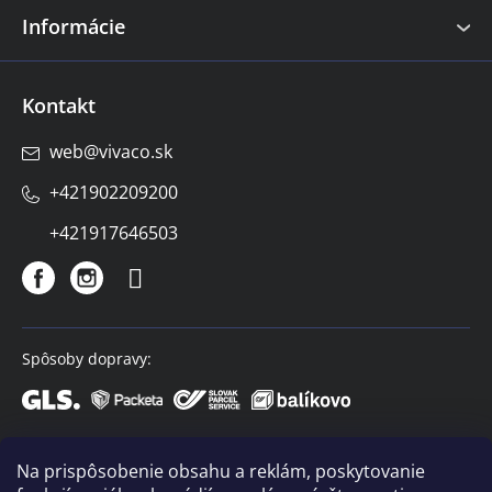
Informácie
Kontakt
web
@
vivaco.sk
+421902209200
+421917646503
Spôsoby dopravy:
Spôsoby platby:
Na prispôsobenie obsahu a reklám, poskytovanie