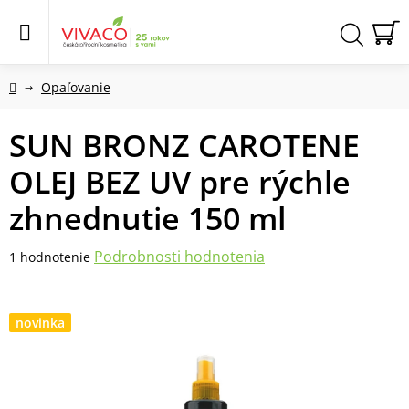
Prejsť
na
obsah
N
Hľadať
KO
Domov
Opaľovanie
SUN BRONZ CAROTENE
OLEJ BEZ UV pre rýchle
zhnednutie 150 ml
Priemerné
Podrobnosti hodnotenia
1 hodnotenie
hodnotenie
produktu
je
novinka
2,0
z
5
hviezdičiek.