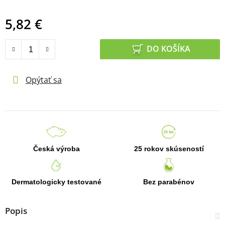
5,82 €
Jednotková cena:
DO KOŠÍKA
Opýtať sa
Česká výroba
25 rokov skúseností
Dermatologicky testované
Bez parabénov
Popis