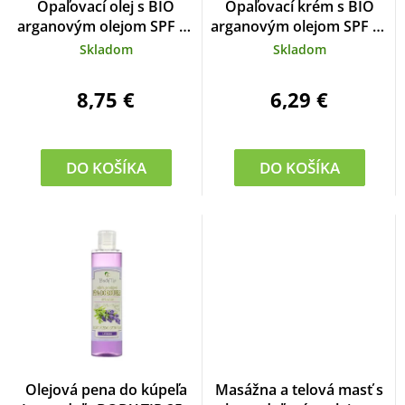
Opaľovací olej s BIO
Opaľovací krém s BIO
hodnotenie
arganovým olejom SPF 20
arganovým olejom SPF 20
produktu
SUN 200 ml
SUN 100 ml
Skladom
Skladom
je
5,0
z
8,75 €
6,29 €
5
hviezdičiek.
DO KOŠÍKA
DO KOŠÍKA
Olejová pena do kúpeľa
Masážna a telová masť s