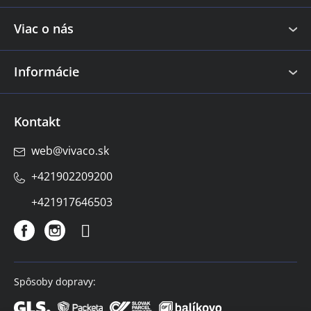
i
e
Viac o nás
Informácie
Kontakt
web
@
vivaco.sk
+421902209200
+421917646503
Spôsoby dopravy: