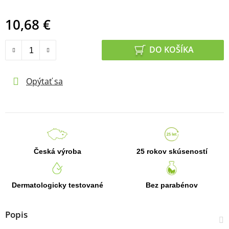
10,68 €
Jednotková cena:
DO KOŠÍKA
Opýtať sa
Česká výroba
25 rokov skúseností
Dermatologicky testované
Bez parabénov
Popis