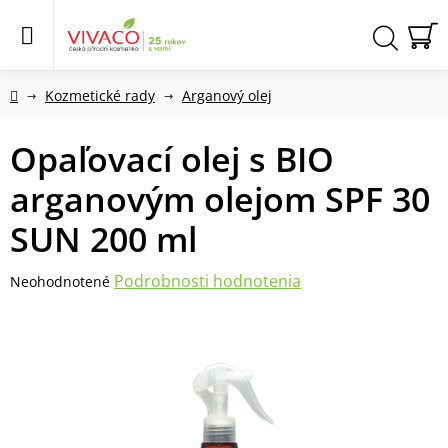
Prejsť
na
obsah
N
Hľadať
KO
Domov
Kozmetické rady
Arganový olej
Opaľovací olej s BIO
arganovým olejom SPF 30
SUN 200 ml
Priemerné
Podrobnosti hodnotenia
Neohodnotené
hodnotenie
produktu
je
0,0
z
5
hviezdičiek.