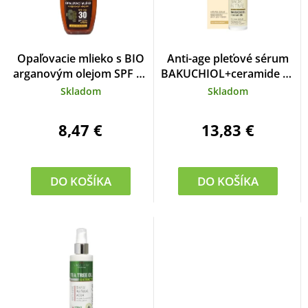
Opaľovacie mlieko s BIO
Anti-age pleťové sérum
arganovým olejom SPF 30
BAKUCHIOL+ceramide 30
SUN 200 ml
ml
Skladom
Skladom
8,47 €
13,83 €
DO KOŠÍKA
DO KOŠÍKA