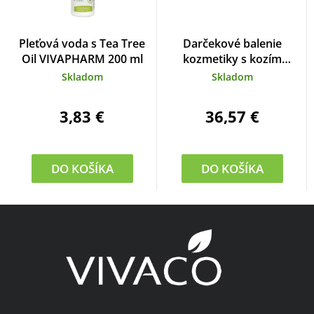
Pleťová voda s Tea Tree
Darčekové balenie
Oil VIVAPHARM 200 ml
kozmetiky s kozím
mliekom
Skladom
Skladom
3,83 €
36,57 €
DO KOŠÍKA
DO KOŠÍKA
Z
á
p
ä
t