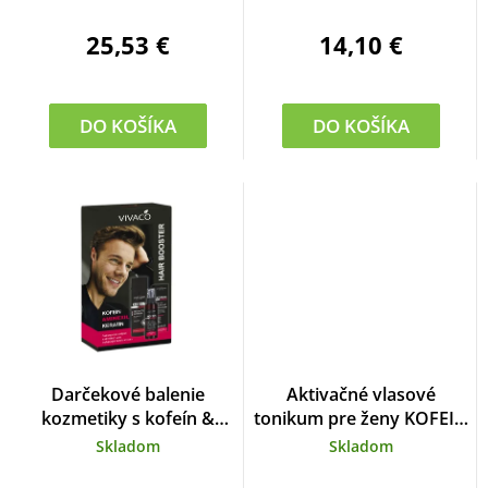
25,53 €
14,10 €
DO KOŠÍKA
DO KOŠÍKA
Darčekové balenie
Aktivačné vlasové
kozmetiky s kofeín &
tonikum pre ženy KOFEIN
keratín
+AMINEXIL 100 ml
Skladom
Skladom