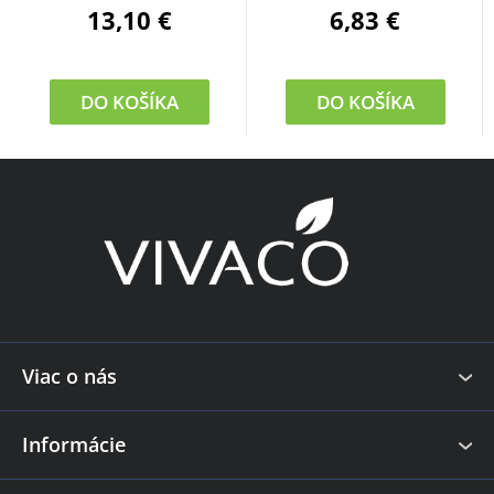
13,10 €
6,83 €
DO KOŠÍKA
DO KOŠÍKA
Z
á
p
ä
t
i
e
Viac o nás
Informácie