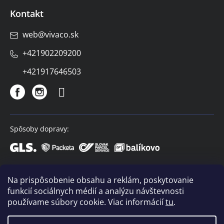
Kontakt
web
@
vivaco.sk
+421902209200
+421917646503
Spôsoby dopravy:
Spôsoby platby:
Na prispôsobenie obsahu a reklám, poskytovanie
funkcií sociálnych médií a analýzu návštevnosti
používame súbory cookie. Viac informácií
tu
.