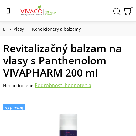
Prejsť
na
obsah
N
Hľadať
KO
Domov
Vlasy
Kondicionéry a balzamy
Revitalizačný balzam na
vlasy s Panthenolom
VIVAPHARM 200 ml
Priemerné
Podrobnosti hodnotenia
Neohodnotené
hodnotenie
produktu
je
výpredaj
0,0
z
5
hviezdičiek.