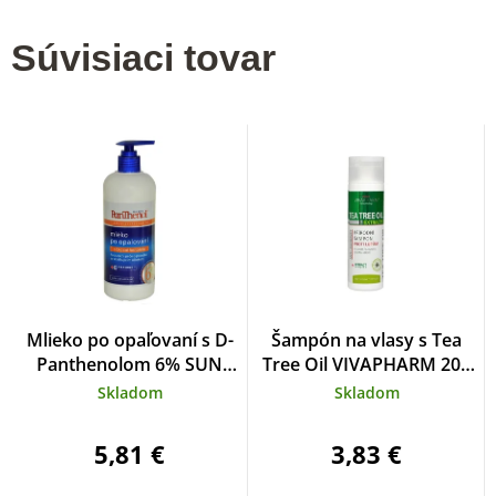
Súvisiaci tovar
Mlieko po opaľovaní s D-
Šampón na vlasy s Tea
Panthenolom 6% SUN
Tree Oil VIVAPHARM 200
VITAL 400 ml
ml
Skladom
Skladom
5,81 €
3,83 €