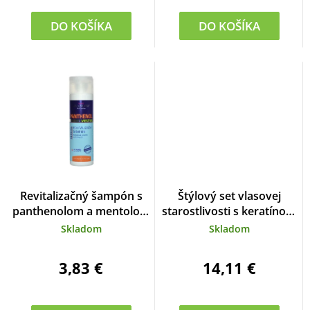
DO KOŠÍKA
DO KOŠÍKA
Revitalizačný šampón s
Štýlový set vlasovej
panthenolom a mentolom
starostlivosti s keratínom
VIVAPHARM 200 ml
a kofeínom
Skladom
Skladom
3,83 €
14,11 €