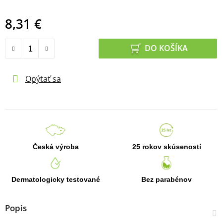
8,31 €
Jednotková cena:
DO KOŠÍKA
Opýtať sa
Česká výroba
25 rokov skúseností
Dermatologicky testované
Bez parabénov
Popis