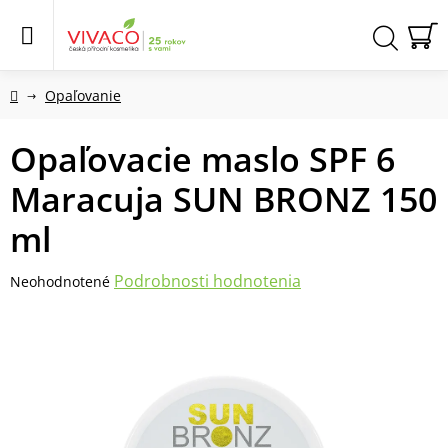
Prejsť
na
obsah
N
Hľadať
KO
Domov
Opaľovanie
Opaľovacie maslo SPF 6
Maracuja SUN BRONZ 150
ml
Priemerné
Podrobnosti hodnotenia
Neohodnotené
hodnotenie
produktu
je
0,0
z
5
hviezdičiek.