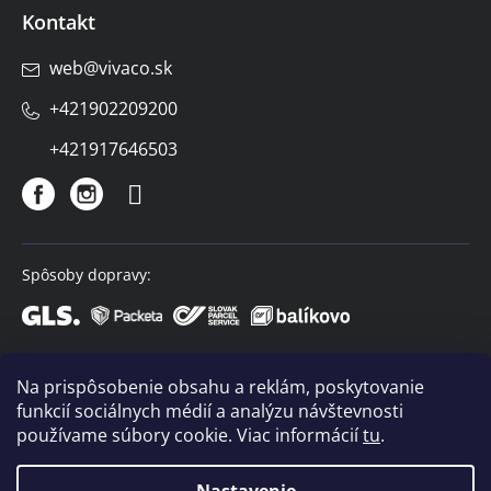
Kontakt
web
@
vivaco.sk
+421902209200
+421917646503
Spôsoby dopravy:
Spôsoby platby:
Na prispôsobenie obsahu a reklám, poskytovanie
funkcií sociálnych médií a analýzu návštevnosti
používame súbory cookie. Viac informácií
tu
.