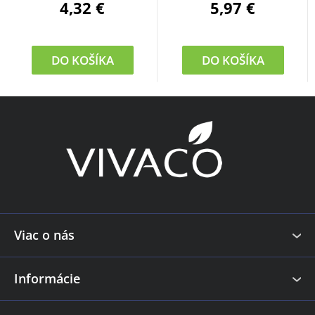
4,32 €
5,97 €
DO KOŠÍKA
DO KOŠÍKA
Z
á
p
ä
t
i
e
Viac o nás
Informácie