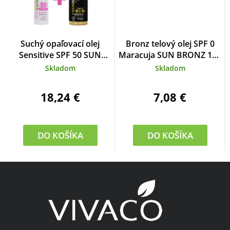
Suchý opaľovací olej
Bronz telový olej SPF 0
Sensitive SPF 50 SUN
Maracuja SUN BRONZ 150
BRONZ 90 ml
ml
Skladom
Skladom
18,24 €
7,08 €
DO KOŠÍKA
DO KOŠÍKA
Z
á
p
ä