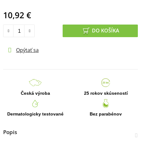
10,92 €
Jednotková cena:
DO KOŠÍKA
Opýtať sa
Česká výroba
25 rokov skúseností
Dermatologicky testované
Bez parabénov
Popis