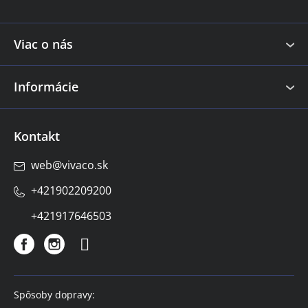
t
i
e
Viac o nás
Informácie
Kontakt
web
@
vivaco.sk
+421902209200
+421917646503
Spôsoby dopravy: