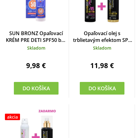
SUN BRONZ Opaľovací
Opaľovací olej s
KRÉM PRE DETI SPF50 bez
trblietavým efektom SPF
octocrylenu CORAL
15 Maracuja SUN BRONZ
Skladom
Skladom
FRIENDLY
100 ml
9,98 €
11,98 €
DO KOŠÍKA
DO KOŠÍKA
akcia