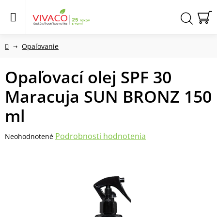
Prejsť
na
obsah
N
Hľadať
KO
Domov
Opaľovanie
Opaľovací olej SPF 30
Maracuja SUN BRONZ 150
ml
Priemerné
Podrobnosti hodnotenia
Neohodnotené
hodnotenie
produktu
je
0,0
z
5
hviezdičiek.