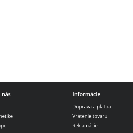
o nás
Informácie
Doprava a platba
metike
Vrátenie tovaru
upe
Reklamácie