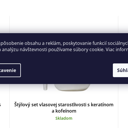
spôsobenie obsahu a reklám, poskytovanie funkcií sociálny
a analýzu návštevnosti používame súbory cookie. Viac infor
tavenie
Súhl
s
Štýlový set vlasovej starostlivosti s keratínom
a kofeínom
Skladom