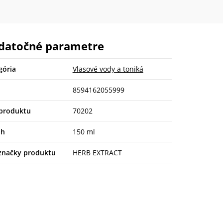
datočné parametre
gória
Vlasové vody a toniká
8594162055999
produktu
70202
ah
150 ml
značky produktu
HERB EXTRACT