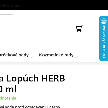
Prihlásenie
NÁKUPNÝ
KOŠÍK
arčekové sady
Kozmetické rady
Vzorky a te
da Lopúch HERB
0 ml
dnotenia
vá voda proti vypadávaniu vlasov.