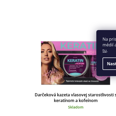
Na pri
médií 
tu
.
Nas
Darčeková kazeta vlasovej starostlivosti 
keratínom a kofeínom
Skladom