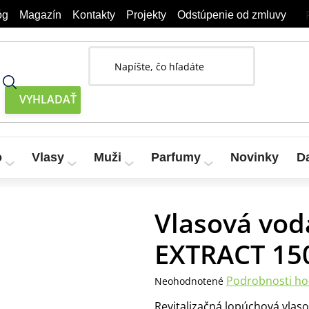
óg
Magazín
Kontakty
Projekty
Odstúpenie od zmluvy
o
Vlasy
Muži
Parfumy
Novinky
D
da Lopúch HERB EXTRACT 150 ml
Vlasová vo
EXTRACT 15
Priemerné
Podrobnosti ho
Neohodnotené
hodnotenie
Revitalizačná lopúchová vlaso