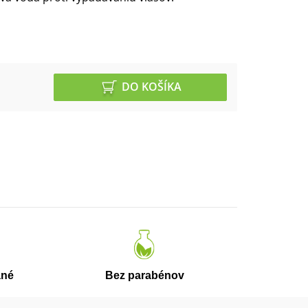
DO KOŠÍKA
ané
Bez parabénov