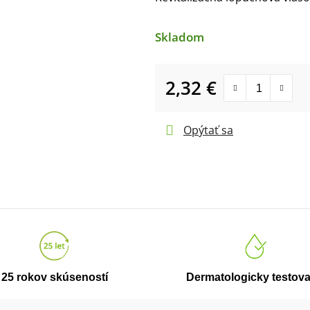
produktu
je
0,0
Skladom
z
5
hviezdičiek.
2,32 €
Jednotková cena:
Opýtať sa
25 rokov skúseností
Dermatologicky testov