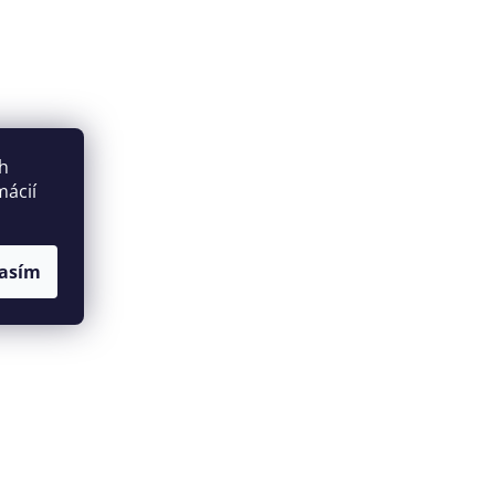
ch
mácií
asím