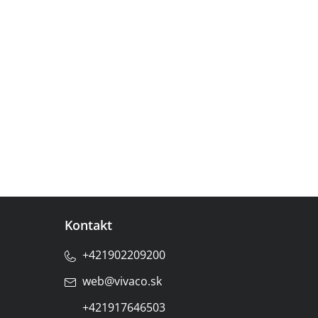
Kontakt
+421902209200
web
@
vivaco.sk
+421917646503