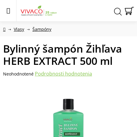
Prejsť
na
obsah
N
Hľadať
KO
Domov
Vlasy
Šampóny
Bylinný šampón Žihľava
HERB EXTRACT 500 ml
Priemerné
Podrobnosti hodnotenia
Neohodnotené
hodnotenie
produktu
je
0,0
z
5
hviezdičiek.