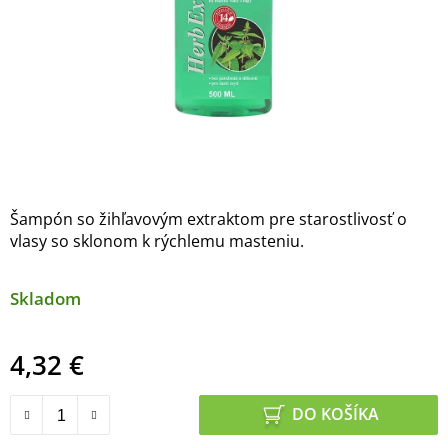
Šampón so žihľavovým extraktom pre starostlivosť o
vlasy so sklonom k ​​rýchlemu masteniu.
Skladom
4,32 €
Jednotková cena:
DO KOŠÍKA