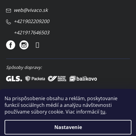
web
@
vivaco.sk
+421902209200
+421917646503
Spôsoby dopravy:
Spôsoby platby:
Na prispôsobenie obsahu a reklám, poskytovanie
funkcií sociálnych médií a analýzu návštevnosti
používame súbory cookie. Viac informácií
tu
.
Nastavenie
Copyright 2026
VIVACO
. Všetky práva vyhradené.