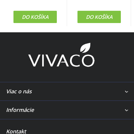
DO KOŠÍKA
DO KOŠÍKA
Z
á
p
ä
t
i
e
Viac o nás
Informácie
Kontakt