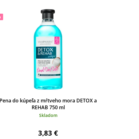
p
Pena do kúpeľa z mŕtveho mora DETOX a
REHAB 750 ml
Skladom
3,83 €