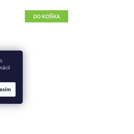
DO KOŠÍKA
ch
mácií
asím