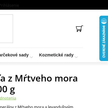
Prihlásenie
NÁKUPNÝ
KOŠÍK
arčekové sady
Kozmetické rady
Vzorky a te
ľa z Mŕtveho mora
00 g
dnotenia
nerálov z Mŕtveho mora a levanduľovým