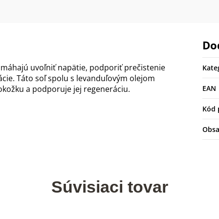
Do
máhajú uvoľniť napätie, podporiť prečistenie
Kate
ácie. Táto soľ spolu s levanduľovým olejom
okožku a podporuje jej regeneráciu.
EAN
Kód 
Obs
Súvisiaci tovar