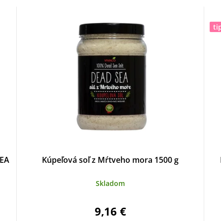
ti
SEA
Kúpeľová soľ z Mŕtveho mora 1500 g
Skladom
9,16 €