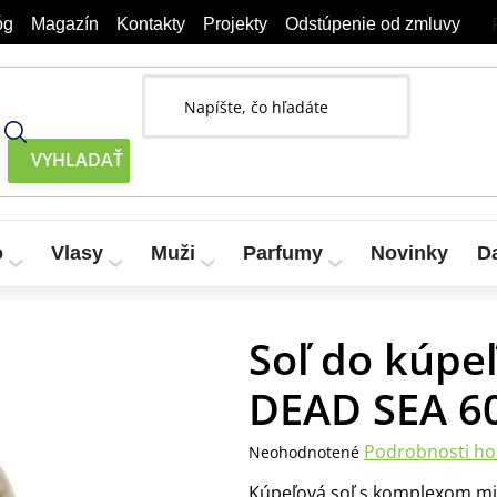
óg
Magazín
Kontakty
Projekty
Odstúpenie od zmluvy
o
Vlasy
Muži
Parfumy
Novinky
D
tveho mora DEAD SEA 600 g
Soľ do kúpe
DEAD SEA 6
Priemerné
Podrobnosti ho
Neohodnotené
hodnotenie
Kúpeľová soľ s komplexom mi