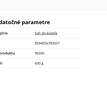
datočné parametre
gória
Soli do kúpeľa
8594056783557
produktu
95050
ah
600 g