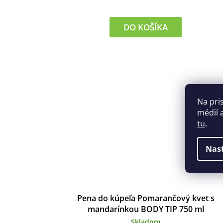
DO KOŠÍKA
Na pri
médií 
tu
.
Nas
Pena do kúpeľa Pomarančový kvet s
mandarínkou BODY TIP 750 ml
Skladom