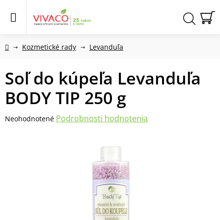
Prejsť
na
obsah
N
Hľadať
KO
Domov
Kozmetické rady
Levanduľa
Soľ do kúpeľa Levanduľa
BODY TIP 250 g
Priemerné
Podrobnosti hodnotenia
Neohodnotené
hodnotenie
produktu
je
0,0
z
5
hviezdičiek.