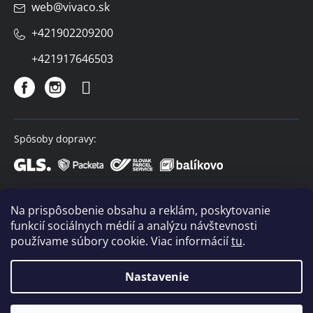
web
@
vivaco.sk
+421902209200
+421917646503
Spôsoby dopravy:
Spôsoby platby:
Na prispôsobenie obsahu a reklám, poskytovanie
funkcií sociálnych médií a analýzu návštevnosti
používame súbory cookie. Viac informácií
tu
.
Nastavenie
Copyright 2026
VIVACO
. Všetky práva vyhradené.