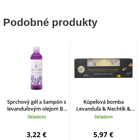
Podobné produkty
Sprchový gél a šampón s
Kúpeľová bomba
levanduľovým olejom BT
Levanduľa & Nechtík &
Premium 250 ml
Ruža BODY TIP
Skladom
Skladom
3,22 €
5,97 €