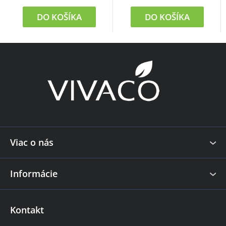
DO KOŠÍKA
DO KOŠÍKA
Z
á
p
ä
t
i
e
Viac o nás
Informácie
Kontakt