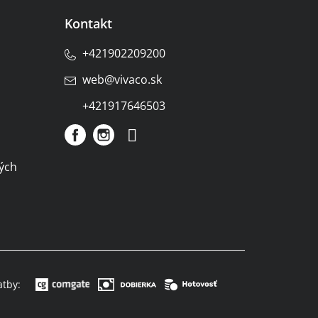
Kontakt
+421902209200
web
@
vivaco.sk
+421917646503
ých
atby: