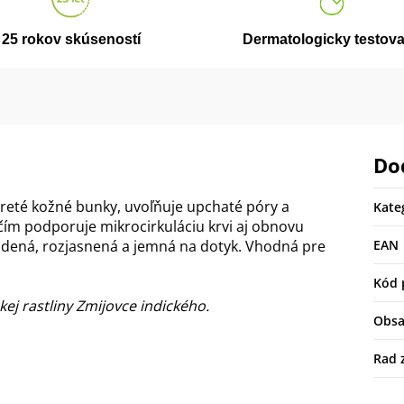
25 rokov skúseností
Dermatologicky testov
Do
reté kožné bunky, uvoľňuje upchaté póry a
Kate
čím podporuje mikrocirkuláciu krvi aj obnovu
hladená, rozjasnená a jemná na dotyk. Vhodná pre
EAN
Kód 
ej rastliny Zmijovce indického.
Obs
Rad 