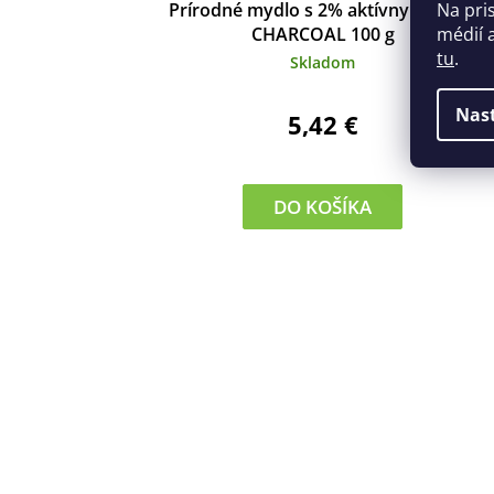
Na pri
Prírodné mydlo s 2% aktívnym uhlím
médií 
CHARCOAL 100 g
tu
.
Skladom
Nas
5,42 €
DO KOŠÍKA