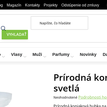
óg
Magazín
Kontakty
Projekty
Odstúpenie od zmluvy
o
Vlasy
Muži
Parfumy
Novinky
D
Prírodná ko
svetlá
Priemerné
Podrobnosti ho
Neohodnotené
hodnotenie
Prírodná konjaková hubka na še