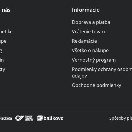
o nás
Informácie
Doprava a platba
metike
Vrátenie tovaru
upe
Reklamácie
g
Všetko o nákupe
ín
Vernostný program
ty
Podmienky ochrany osobn
údajov
Obchodné podmienky
Spôsoby pl