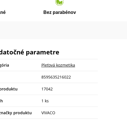
ané
Bez parabénov
datočné parametre
gória
Pleťová kozmetika
8595635216022
produktu
17042
ah
1 ks
značky produktu
VIVACO