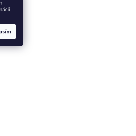
ch
mácií
asím